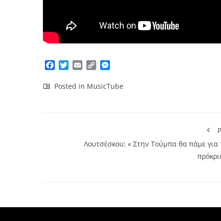
Facebook
Twitter
Email
Copy
Messenger
Link
Posted in
MusicTube
P
Λουτσέσκου: « Στην Τούμπα θα πάμε για 
πρόκρι