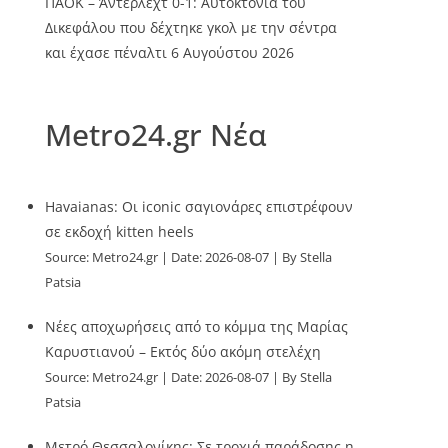
ΠΑΟΚ – Άντερλεχτ 0-1: Αυτοκτονία του
Δικεφάλου που δέχτηκε γκολ με την σέντρα
και έχασε πέναλτι
6 Αυγούστου 2026
Metro24.gr Νέα
Havaianas: Οι iconic σαγιονάρες επιστρέφουν
σε εκδοχή kitten heels
Source:
Metro24.gr
Date: 2026-08-07
By Stella
Patsia
Νέες αποχωρήσεις από το κόμμα της Μαρίας
Καρυστιανού – Εκτός δύο ακόμη στελέχη
Source:
Metro24.gr
Date: 2026-08-07
By Stella
Patsia
Μετρό Θεσσαλονίκης: Σε τροχιά παράδοσης η