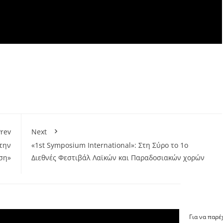
rev
Next
την
«1st Symposium International»: Στη Σύρο το 1ο
ση»
Διεθνές Φεστιβάλ Λαϊκών και Παραδοσιακών χορών
Για να παρέ