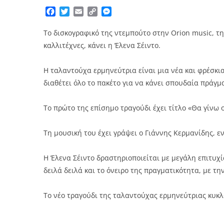
Facebook
Twitter
Email
Copy
Messenger
Link
Το δισκογραφικό της ντεμπούτο στην Orion music, τη
καλλιτέχνες, κάνει η Έλενα Σέιντο.
Η ταλαντούχα ερμηνεύτρια είναι μια νέα και φρέσκι
διαθέτει όλο το πακέτο για να κάνει σπουδαία πράγμ
Το πρώτο της επίσημο τραγούδι έχει τίτλο «Θα γίνω 
Τη μουσική του έχει γράψει ο Γιάννης Κερμανίδης, 
Η Έλενα Σέιντο δραστηριοποιείται με μεγάλη επιτυχ
δειλά δειλά και το όνειρο της πραγματικότητα, με τη
Το νέο τραγούδι της ταλαντούχας ερμηνεύτριας κυκλ