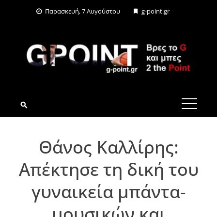
Skip
Παρασκευή, 7 Αυγούστου
g-point.gr
to
content
G-POINT.GR
Θάνος Καλλίρης:
Απέκτησε τη δική του
γυναικεία μπάντα-
μουσικών και