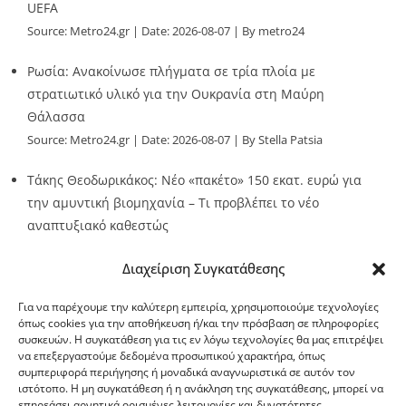
UEFA
Source:
Metro24.gr
Date: 2026-08-07
By metro24
Ρωσία: Ανακοίνωσε πλήγματα σε τρία πλοία με
στρατιωτικό υλικό για την Ουκρανία στη Μαύρη
Θάλασσα
Source:
Metro24.gr
Date: 2026-08-07
By Stella Patsia
Τάκης Θεοδωρικάκος: Νέο «πακέτο» 150 εκατ. ευρώ για
την αμυντική βιομηχανία – Τι προβλέπει το νέο
αναπτυξιακό καθεστώς
Source:
Metro24.gr
Date: 2026-08-07
By metro24
Διαχείριση Συγκατάθεσης
Για να παρέχουμε την καλύτερη εμπειρία, χρησιμοποιούμε τεχνολογίες
όπως cookies για την αποθήκευση ή/και την πρόσβαση σε πληροφορίες
συσκευών. Η συγκατάθεση για τις εν λόγω τεχνολογίες θα μας επιτρέψει
να επεξεργαστούμε δεδομένα προσωπικού χαρακτήρα, όπως
G-point.gr
συμπεριφορά περιήγησης ή μοναδικά αναγνωριστικά σε αυτόν τον
ιστότοπο. Η μη συγκατάθεση ή η ανάκληση της συγκατάθεσης, μπορεί να
επηρεάσει αρνητικά ορισμένες λειτουργίες και δυνατότητες.