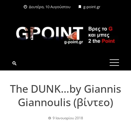
Skip
Δευτέρα, 10 Αυγούστου
g-point.gr
to
content
G-POINT.GR
The DUNK…by Giannis
Giannoulis (βίντεο)
9 Ιανουαρίου 2018