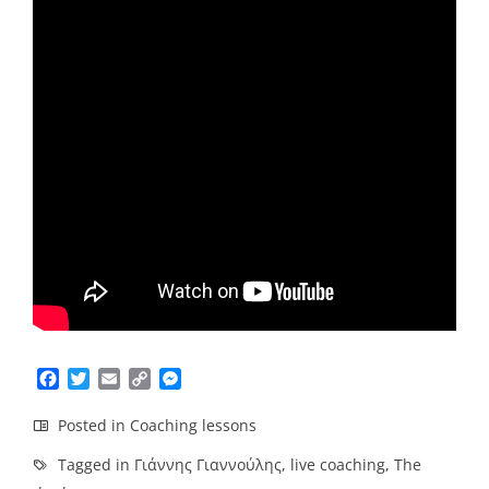
Facebook
Twitter
Email
Copy
Messenger
Link
Posted in
Coaching lessons
Tagged in
Γιάννης Γιαννούλης
,
live coaching
,
The