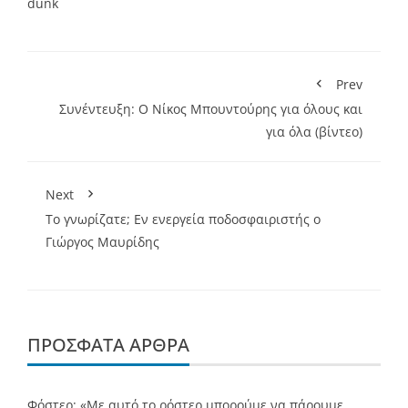
dunk
Prev
Συνέντευξη: Ο Νίκος Μπουντούρης για όλους και
για όλα (βίντεο)
Next
Το γνωρίζατε; Εν ενεργεία ποδοσφαιριστής ο
Γιώργος Μαυρίδης
ΠΡΌΣΦΑΤΑ ΆΡΘΡΑ
Φόστερ: «Με αυτό το ρόστερ μπορούμε να πάρουμε