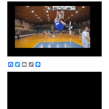
Facebook
Twitter
Email
Copy
Messenger
Link