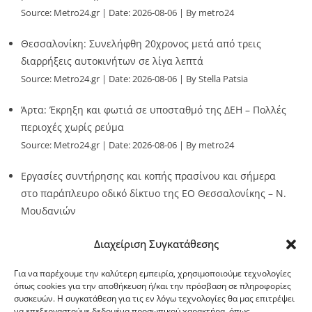
Source:
Metro24.gr
Date: 2026-08-06
By metro24
Θεσσαλονίκη: Συνελήφθη 20χρονος μετά από τρεις
διαρρήξεις αυτοκινήτων σε λίγα λεπτά
Source:
Metro24.gr
Date: 2026-08-06
By Stella Patsia
Άρτα: Έκρηξη και φωτιά σε υποσταθμό της ΔΕΗ – Πολλές
περιοχές χωρίς ρεύμα
Source:
Metro24.gr
Date: 2026-08-06
By metro24
Εργασίες συντήρησης και κοπής πρασίνου και σήμερα
στο παράπλευρο οδικό δίκτυο της ΕΟ Θεσσαλονίκης – Ν.
Μουδανιών
Source:
Metro24.gr
Date: 2026-08-06
By metro24
Διαχείριση Συγκατάθεσης
Για να παρέχουμε την καλύτερη εμπειρία, χρησιμοποιούμε τεχνολογίες
όπως cookies για την αποθήκευση ή/και την πρόσβαση σε πληροφορίες
συσκευών. Η συγκατάθεση για τις εν λόγω τεχνολογίες θα μας επιτρέψει
να επεξεργαστούμε δεδομένα προσωπικού χαρακτήρα, όπως