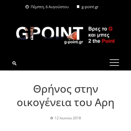
Skip
Πέμπτη, 6 Αυγούστου
g-point.gr
to
content
G-POINT.GR
Θρήνος στην
οικογένεια του Αρη
12 Ιουνίου 2018