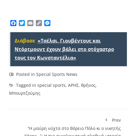
Facebook
Twitter
Email
Copy
Messenger
Link
Διάβασε
«Τσέλσι, Γιουβέντους και
Ντόρτμουντ έχουν βάλει στο στόχαστρο
τους τον Κωνσταντέλια»
Posted in
Special Sports News
Tagged in
special sports
,
ΑΡΗΣ
,
θρήνος
,
Μπουρτζούμης
Prev
“Η μαύρη νύχτα στο Βόρειο Πόλο κι ο νικητής
Χάρης…”: Η πιο συγκλονιστική αληθινή ιστορία