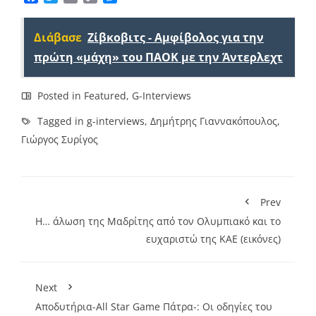
Link
Διάβασε
Ζίβκοβιτς - Αμφίβολος για την
πρώτη «μάχη» του ΠΑΟΚ με την Άντερλεχτ
Posted in
Featured
,
G-Interviews
Tagged in
g-interviews
,
Δημήτρης Γιαννακόπουλος
,
Γιώργος Συρίγος
Prev
Η… άλωση της Μαδρίτης από τον Ολυμπιακό και το
ευχαριστώ της ΚΑΕ (εικόνες)
Next
Aποδυτήρια-All Star Game Πάτρα-: Οι οδηγίες του