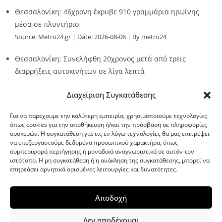
Θεσσαλονίκη: 46χρονη έκρυβε 910 γραμμάρια ηρωίνης
μέσα σε πλυντήριο
Source:
Metro24.gr
Date: 2026-08-06
By metro24
Θεσσαλονίκη: Συνελήφθη 20χρονος μετά από τρεις
διαρρήξεις αυτοκινήτων σε λίγα λεπτά
Source:
Metro24.gr
Date: 2026-08-06
By Stella Patsia
Διαχείριση Συγκατάθεσης
Για να παρέχουμε την καλύτερη εμπειρία, χρησιμοποιούμε τεχνολογίες
όπως cookies για την αποθήκευση ή/και την πρόσβαση σε πληροφορίες
συσκευών. Η συγκατάθεση για τις εν λόγω τεχνολογίες θα μας επιτρέψει
να επεξεργαστούμε δεδομένα προσωπικού χαρακτήρα, όπως
G-point.gr
συμπεριφορά περιήγησης ή μοναδικά αναγνωριστικά σε αυτόν τον
ιστότοπο. Η μη συγκατάθεση ή η ανάκληση της συγκατάθεσης, μπορεί να
επηρεάσει αρνητικά ορισμένες λειτουργίες και δυνατότητες.
Αποδοχή
Δεν αποδέχομαι