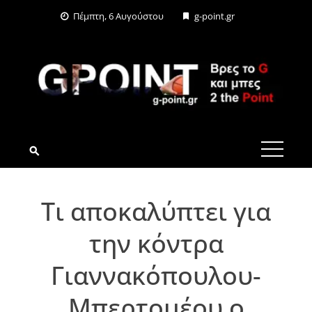
Skip
Πέμπτη, 6 Αυγούστου
g-point.gr
to
content
G-POINT.GR
Τι αποκαλύπτει για
την κόντρα
Γιαννακόπουλου-
Mπερτομέου ο