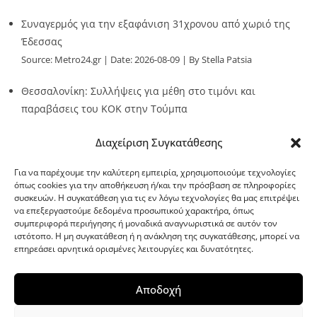
Συναγερμός για την εξαφάνιση 31χρονου από χωριό της
Έδεσσας
Source:
Metro24.gr
Date: 2026-08-09
By Stella Patsia
Θεσσαλονίκη: Συλλήψεις για μέθη στο τιμόνι και
παραβάσεις του ΚΟΚ στην Τούμπα
Source:
Metro24.gr
Date: 2026-08-09
By metro24
Διαχείριση Συγκατάθεσης
Για να παρέχουμε την καλύτερη εμπειρία, χρησιμοποιούμε τεχνολογίες
όπως cookies για την αποθήκευση ή/και την πρόσβαση σε πληροφορίες
συσκευών. Η συγκατάθεση για τις εν λόγω τεχνολογίες θα μας επιτρέψει
να επεξεργαστούμε δεδομένα προσωπικού χαρακτήρα, όπως
G-point.gr
συμπεριφορά περιήγησης ή μοναδικά αναγνωριστικά σε αυτόν τον
ιστότοπο. Η μη συγκατάθεση ή η ανάκληση της συγκατάθεσης, μπορεί να
επηρεάσει αρνητικά ορισμένες λειτουργίες και δυνατότητες.
Αποδοχή