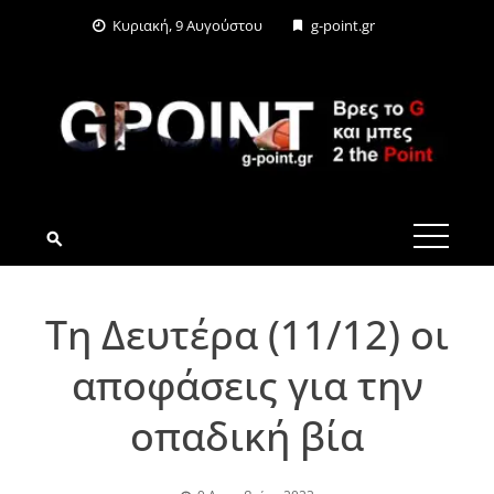
Skip
Κυριακή, 9 Αυγούστου
g-point.gr
to
content
G-POINT.GR
Τη Δευτέρα (11/12) οι
αποφάσεις για την
οπαδική βία