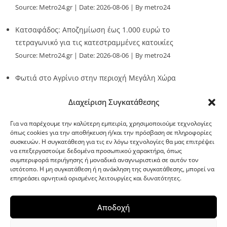
Source:
Metro24.gr
Date: 2026-08-06
By metro24
Κατσαφάδος: Αποζημίωση έως 1.000 ευρώ το
τετραγωνικό για τις κατεστραμμένες κατοικίες
Source:
Metro24.gr
Date: 2026-08-06
By metro24
Φωτιά στο Αγρίνιο στην περιοχή Μεγάλη Χώρα
Source:
Metro24.gr
Date: 2026-08-06
By metro24
Διαχείριση Συγκατάθεσης
Για να παρέχουμε την καλύτερη εμπειρία, χρησιμοποιούμε τεχνολογίες
όπως cookies για την αποθήκευση ή/και την πρόσβαση σε πληροφορίες
συσκευών. Η συγκατάθεση για τις εν λόγω τεχνολογίες θα μας επιτρέψει
να επεξεργαστούμε δεδομένα προσωπικού χαρακτήρα, όπως
G-point.gr
συμπεριφορά περιήγησης ή μοναδικά αναγνωριστικά σε αυτόν τον
ιστότοπο. Η μη συγκατάθεση ή η ανάκληση της συγκατάθεσης, μπορεί να
επηρεάσει αρνητικά ορισμένες λειτουργίες και δυνατότητες.
Αποδοχή