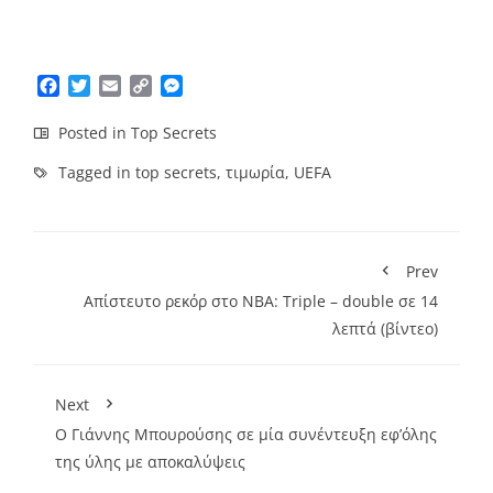
Facebook
Twitter
Email
Copy
Messenger
Link
Posted in
Top Secrets
Tagged in
top secrets
,
τιμωρία
,
UEFA
Prev
Απίστευτο ρεκόρ στο NBA: Τriple – double σε 14
λεπτά (βίντεο)
Next
Ο Γιάννης Μπουρούσης σε μία συνέντευξη εφ’όλης
της ύλης με αποκαλύψεις