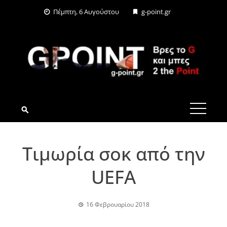
Skip
Πέμπτη, 6 Αυγούστου
g-point.gr
to
content
G-POINT.GR
Τιμωρία σοκ από την
UEFA
16 Φεβρουαρίου 2018