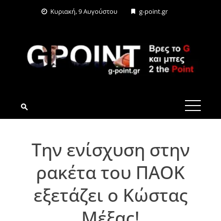
Skip
Κυριακή, 9 Αυγούστου
g-point.gr
to
content
G-POINT.GR
Tην ενίσχυση στην
ρακέτα του ΠΑΟΚ
εξετάζει ο Κώστας
Μέξας!