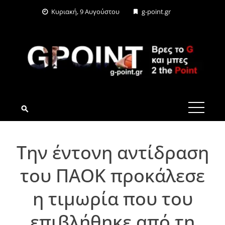
Skip
Κυριακή, 9 Αυγούστου
g-point.gr
to
content
G-POINT.GR
Την έντονη αντίδραση
του ΠΑΟΚ προκάλεσε
η τιμωρία που του
επιβλήθηκε από τη