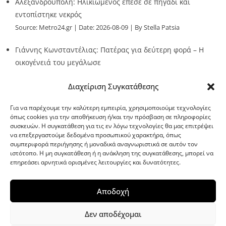
Αλεξανδρούπολη: Ηλικιωμένος έπεσε σε πηγάδι και
εντοπίστηκε νεκρός
Source:
Metro24.gr
Date: 2026-08-09
By Stella Patsia
Γιάννης Κωνσταντέλιας: Πατέρας για δεύτερη φορά – Η
οικογένειά του μεγάλωσε
Source:
Metro24.gr
Date: 2026-08-09
By metro24
Διαχείριση Συγκατάθεσης
Για να παρέχουμε την καλύτερη εμπειρία, χρησιμοποιούμε τεχνολογίες
όπως cookies για την αποθήκευση ή/και την πρόσβαση σε πληροφορίες
συσκευών. Η συγκατάθεση για τις εν λόγω τεχνολογίες θα μας επιτρέψει
να επεξεργαστούμε δεδομένα προσωπικού χαρακτήρα, όπως
G-point.gr
συμπεριφορά περιήγησης ή μοναδικά αναγνωριστικά σε αυτόν τον
ιστότοπο. Η μη συγκατάθεση ή η ανάκληση της συγκατάθεσης, μπορεί να
επηρεάσει αρνητικά ορισμένες λειτουργίες και δυνατότητες.
Αποδοχή
Δεν αποδέχομαι