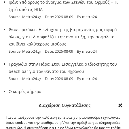
Ιράν: Υπό όρους το άνοιγμα των Στενών του Ορμούζ – Τι
ζητά από τις ΗΠΑ
Source:
Metro24.gr
Date: 2026-08-09
By metro24
Θεοδωρικάκος: Η ενίσχυση της βιομηχανίας μας αφορά
όλους, γιατί διασφαλίζει την ανάπτυξη, την ασφάλεια
και δίνει καλύτερους μισθούς
Source:
Metro24.gr
Date: 2026-08-09
By metro24
Τραγωδία στην Πάρο: Στον Εισαγγελέα ο ιδιοκτήτης του
beach bar για τον θάνατο του 4χρονου
Source:
Metro24.gr
Date: 2026-08-09
By metro24
Ο καιρός σήμερα
Source:
Metro24.gr
Date: 2026-08-09
By metro24
Διαχείριση Συγκατάθεσης
Για να παρέχουμε την καλύτερη εμπειρία, χρησιμοποιούμε τεχνολογίες
όπως cookies για την αποθήκευση ή/και την πρόσβαση σε πληροφορίες
συσκευών. Η συγκατάθεση για τις εν λόγω τεχνολογίες θα μας επιτρέψει