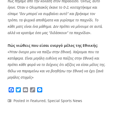
πως πήγαμε από την κόλαση στον παράδεισο. Όντως, αυτό
έγινε. Όταν ο Ολυμπιακός έκανε το 0-2, κοιταχτήκαμε και
είπαμε “δεν μπορεί να συμβαίνει αυτό” και βρήκαμε τον
τρόπο, τα ψυχικά αποθέματα και γυρίσαμε το παιχνίδι. Το
κάθε ματς είναι ένα μάθημα. Δεν πρέπει να μένουμε σε αυτά,
αλλά να κρατάμε όσο μας “διδάσκουν” τα παιχνίδια
».
Πώς νιώθεις που είσαι ενεργό μέλος της Εθνικής;
«
Ήταν όνειρο μου να παίξω στην Εθνική. Χαίρομαι που τα
κατάφερα. Είναι μεγάλη ευθύνη να παίζεις στην Εθνική και
πρέπει κάθε φορά να το δείχνεις ότι αξίζεις να είσαι μέλος της.
Θέλω να παραμείνω και να βοηθήσω την Εθνική να έχει ξανά
μεγάλες στιγμές
»
Facebook
Twitter
Email
Copy
Messenger
Link
Posted in
Featured
,
Special Sports News