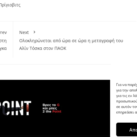
Πρίγιοβιτς
rev
Next
στη
Ολοκληρώνεται από ώρα σε ώρα η μεταγραφή του
γκα
Αλίν Τόσκα στον ΠΑΟΚ
Για να παρέ
για την απ
για τις εν 
προσωπικού
σε αυτόν το
επηρεάσει α
Απ