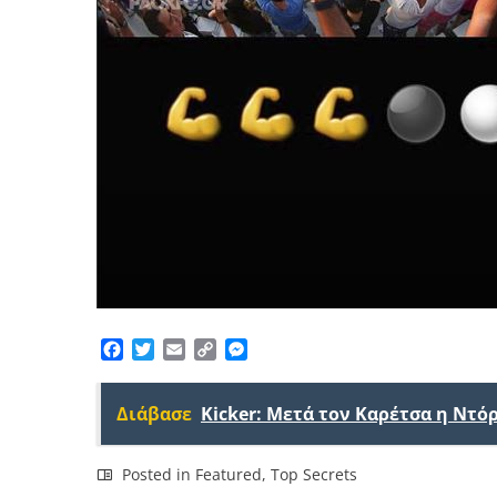
Facebook
Twitter
Email
Copy
Messenger
Link
Διάβασε
Kicker: Μετά τον Καρέτσα η Ντό
Posted in
Featured
,
Top Secrets