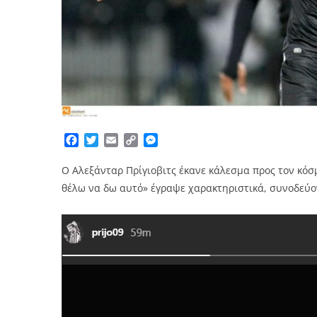
Facebook
Twitter
Email
Copy
Messenger
Link
Ο Αλεξάνταρ Πρίγιοβιτς έκανε κάλεσμα προς τον κόσ
θέλω να δω αυτό» έγραψε χαρακτηριστικά, συνοδεύο