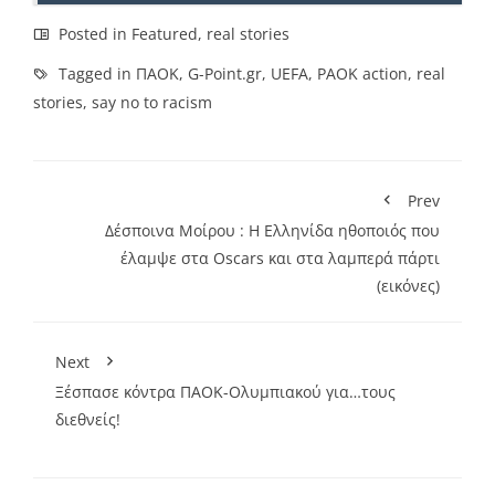
Posted in
Featured
,
real stories
Tagged in
ΠΑΟΚ
,
G-Point.gr
,
UEFA
,
PAOK action
,
real
stories
,
say no to racism
Prev
Δέσποινα Μοίρου : Η Ελληνίδα ηθοποιός που
έλαμψε στα Oscars και στα λαμπερά πάρτι
(εικόνες)
Next
Ξέσπασε κόντρα ΠΑΟΚ-Ολυμπιακού για…τους
διεθνείς!