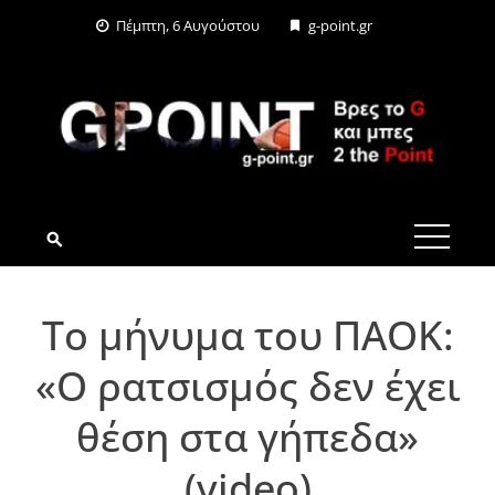
Skip
Πέμπτη, 6 Αυγούστου
g-point.gr
to
content
G-POINT.GR
Το μήνυμα του ΠΑΟΚ:
«Ο ρατσισμός δεν έχει
θέση στα γήπεδα»
(video)