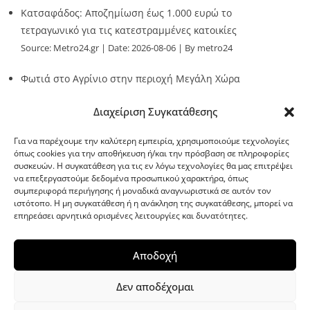
Κατσαφάδος: Αποζημίωση έως 1.000 ευρώ το
τετραγωνικό για τις κατεστραμμένες κατοικίες
Source:
Metro24.gr
Date: 2026-08-06
By metro24
Φωτιά στο Αγρίνιο στην περιοχή Μεγάλη Χώρα
Source:
Metro24.gr
Date: 2026-08-06
By metro24
Διαχείριση Συγκατάθεσης
Για να παρέχουμε την καλύτερη εμπειρία, χρησιμοποιούμε τεχνολογίες
όπως cookies για την αποθήκευση ή/και την πρόσβαση σε πληροφορίες
συσκευών. Η συγκατάθεση για τις εν λόγω τεχνολογίες θα μας επιτρέψει
να επεξεργαστούμε δεδομένα προσωπικού χαρακτήρα, όπως
G-point.gr
συμπεριφορά περιήγησης ή μοναδικά αναγνωριστικά σε αυτόν τον
ιστότοπο. Η μη συγκατάθεση ή η ανάκληση της συγκατάθεσης, μπορεί να
επηρεάσει αρνητικά ορισμένες λειτουργίες και δυνατότητες.
Αποδοχή
Δεν αποδέχομαι