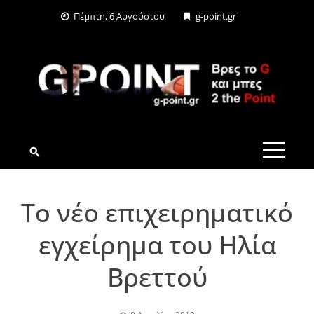
Skip
Πέμπτη, 6 Αυγούστου
g-point.gr
to
content
G-POINT.GR
Το νέο επιχειρηματικό
εγχείρημα του Ηλία
Βρεττού