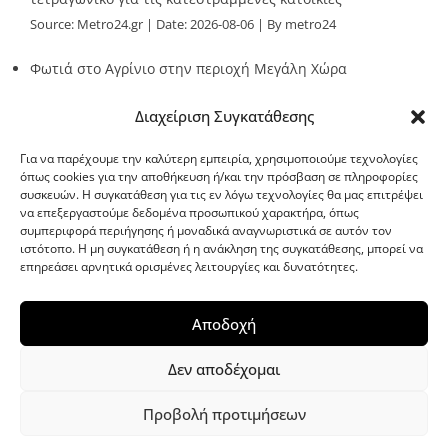
Source:
Metro24.gr
Date: 2026-08-06
By metro24
Φωτιά στο Αγρίνιο στην περιοχή Μεγάλη Χώρα
Source:
Metro24.gr
Date: 2026-08-06
By metro24
Διαχείριση Συγκατάθεσης
Για να παρέχουμε την καλύτερη εμπειρία, χρησιμοποιούμε τεχνολογίες
όπως cookies για την αποθήκευση ή/και την πρόσβαση σε πληροφορίες
συσκευών. Η συγκατάθεση για τις εν λόγω τεχνολογίες θα μας επιτρέψει
να επεξεργαστούμε δεδομένα προσωπικού χαρακτήρα, όπως
G-point.gr
συμπεριφορά περιήγησης ή μοναδικά αναγνωριστικά σε αυτόν τον
ιστότοπο. Η μη συγκατάθεση ή η ανάκληση της συγκατάθεσης, μπορεί να
επηρεάσει αρνητικά ορισμένες λειτουργίες και δυνατότητες.
Αποδοχή
Δεν αποδέχομαι
Προβολή προτιμήσεων