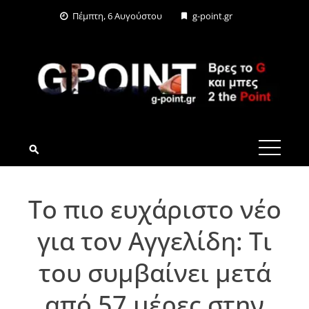
Skip
Πέμπτη, 6 Αυγούστου
g-point.gr
to
content
G-POINT.GR
Το πιο ευχάριστο νέο
για τον Αγγελίδη: Τι
του συμβαίνει μετά
από 57 μέρες στην