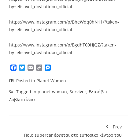
by=elisavet_dovliatidou_official
https://www.instagram.com/p/BheWdq0hN11/?taken-
by=elisavet_dovliatidou_official
https://www.instagram.com/p/BgdhT60HJQZ/?taken-
by=elisavet_dovliatidou_official
Facebook
Twitter
Email
Copy
Messenger
Link
Posted in
Planet Women
Tagged in
planet woman
,
Survivor
,
Ελισάβετ
Δοβλιατίδου
Prev
Ποιο supercar έρχεται στο εμπορικό κέντρο του