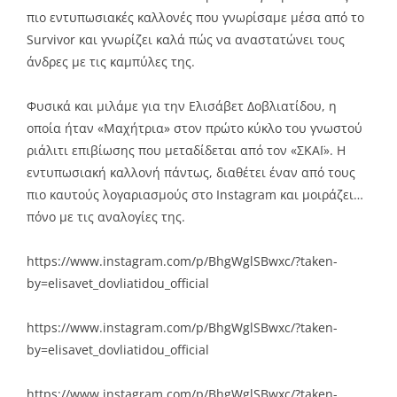
πιο εντυπωσιακές καλλονές που γνωρίσαμε μέσα από το
Survivor και γνωρίζει καλά πώς να αναστατώνει τους
άνδρες με τις καμπύλες της.
Φυσικά και μιλάμε για την Ελισάβετ Δοβλιατίδου, η
οποία ήταν «Μαχήτρια» στον πρώτο κύκλο του γνωστού
ριάλιτι επιβίωσης που μεταδίδεται από τον «ΣΚΑΪ». Η
εντυπωσιακή καλλονή πάντως, διαθέτει έναν από τους
πιο καυτούς λογαριασμούς στο Instagram και μοιράζει…
πόνο με τις αναλογίες της.
https://www.instagram.com/p/BhgWglSBwxc/?taken-
by=elisavet_dovliatidou_official
https://www.instagram.com/p/BhgWglSBwxc/?taken-
by=elisavet_dovliatidou_official
https://www.instagram.com/p/BhgWglSBwxc/?taken-