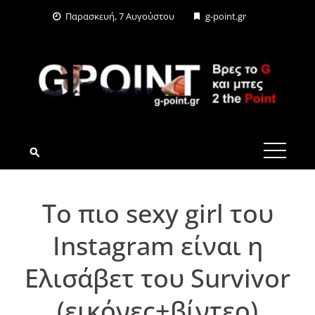
Skip
Παρασκευή, 7 Αυγούστου
g-point.gr
to
content
G-POINT.GR
Το πιο sexy girl του
Instagram είναι η
Ελισάβετ του Survivor
(εικόνες+βίντεο)