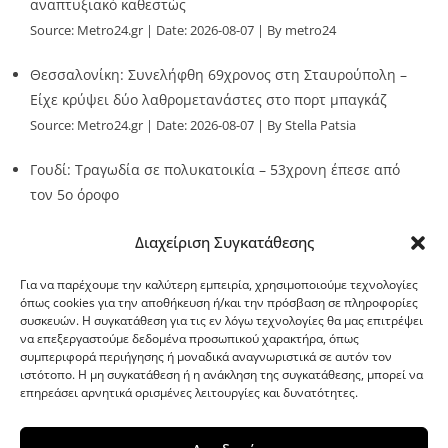
αναπτυξιακό καθεστώς
Source:
Metro24.gr
Date: 2026-08-07
By metro24
Θεσσαλονίκη: Συνελήφθη 69χρονος στη Σταυρούπολη –
Είχε κρύψει δύο λαθρομετανάστες στο πορτ μπαγκάζ
Source:
Metro24.gr
Date: 2026-08-07
By Stella Patsia
Γουδί: Τραγωδία σε πολυκατοικία – 53χρονη έπεσε από
τον 5ο όροφο
Source:
Metro24.gr
Date: 2026-08-07
By metro24
Διαχείριση Συγκατάθεσης
Για να παρέχουμε την καλύτερη εμπειρία, χρησιμοποιούμε τεχνολογίες
όπως cookies για την αποθήκευση ή/και την πρόσβαση σε πληροφορίες
συσκευών. Η συγκατάθεση για τις εν λόγω τεχνολογίες θα μας επιτρέψει
να επεξεργαστούμε δεδομένα προσωπικού χαρακτήρα, όπως
G-point.gr
συμπεριφορά περιήγησης ή μοναδικά αναγνωριστικά σε αυτόν τον
ιστότοπο. Η μη συγκατάθεση ή η ανάκληση της συγκατάθεσης, μπορεί να
επηρεάσει αρνητικά ορισμένες λειτουργίες και δυνατότητες.