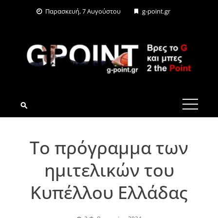
Skip
Παρασκευή, 7 Αυγούστου
g-point.gr
to
content
G-POINT.GR
Το πρόγραμμα των
ημιτελικών του
Κυπέλλου Ελλάδας