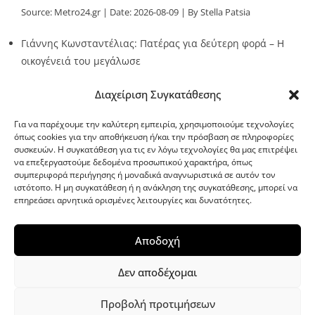
Source:
Metro24.gr
Date: 2026-08-09
By Stella Patsia
Γιάννης Κωνσταντέλιας: Πατέρας για δεύτερη φορά – Η
οικογένειά του μεγάλωσε
Source:
Metro24.gr
Date: 2026-08-09
By metro24
Διαχείριση Συγκατάθεσης
Για να παρέχουμε την καλύτερη εμπειρία, χρησιμοποιούμε τεχνολογίες
όπως cookies για την αποθήκευση ή/και την πρόσβαση σε πληροφορίες
συσκευών. Η συγκατάθεση για τις εν λόγω τεχνολογίες θα μας επιτρέψει
να επεξεργαστούμε δεδομένα προσωπικού χαρακτήρα, όπως
G-point.gr
συμπεριφορά περιήγησης ή μοναδικά αναγνωριστικά σε αυτόν τον
ιστότοπο. Η μη συγκατάθεση ή η ανάκληση της συγκατάθεσης, μπορεί να
επηρεάσει αρνητικά ορισμένες λειτουργίες και δυνατότητες.
Αποδοχή
Δεν αποδέχομαι
Προβολή προτιμήσεων