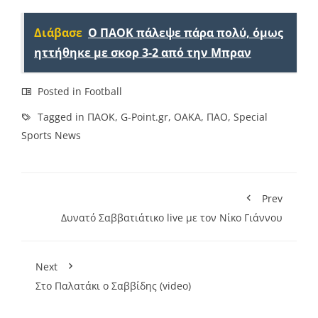
Link
Διάβασε
Ο ΠΑΟΚ πάλεψε πάρα πολύ, όμως
ηττήθηκε με σκορ 3-2 από την Μπραν
Posted in
Football
Tagged in
ΠΑΟΚ
,
G-Point.gr
,
ΟΑΚΑ
,
ΠΑΟ
,
Special
Sports News
Prev
Δυνατό Σαββατιάτικο live με τον Νίκο Γιάννου
Next
Στο Παλατάκι ο Σαββίδης (video)