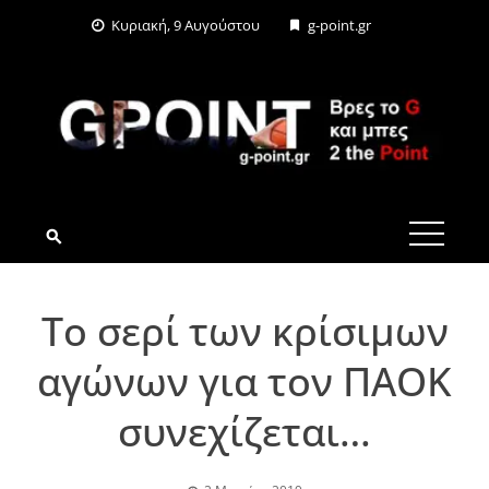
Skip
Κυριακή, 9 Αυγούστου
g-point.gr
to
content
G-POINT.GR
Το σερί των κρίσιμων
αγώνων για τον ΠΑΟΚ
συνεχίζεται…