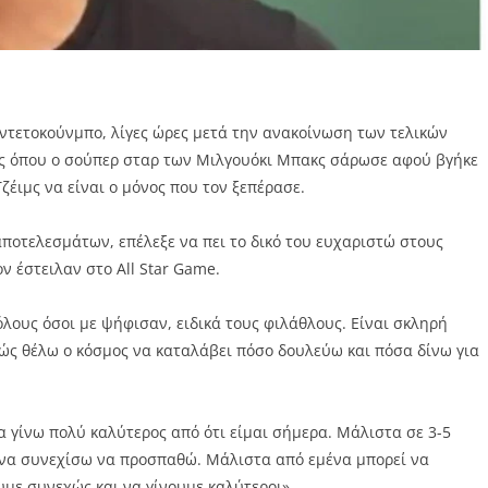
Αντετοκούνμπο, λίγες ώρες μετά την ανακοίνωση των τελικών
λες όπου ο σούπερ σταρ των Μιλγουόκι Μπακς σάρωσε αφού βγήκε
έιμς να είναι ο μόνος που τον ξεπέρασε.
αποτελεσμάτων, επέλεξε να πει το δικό του ευχαριστώ στους
ν έστειλαν στο All Star Game.
λους όσοι με ψήφισαν, ειδικά τους φιλάθλους. Είναι σκληρή
λώς θέλω ο κόσμος να καταλάβει πόσο δουλεύω και πόσα δίνω για
α γίνω πολύ καλύτερος από ότι είμαι σήμερα. Μάλιστα σε 3-5
ι να συνεχίσω να προσπαθώ. Μάλιστα από εμένα μπορεί να
υμε συνεχώς και να γίνουμε καλύτεροι».