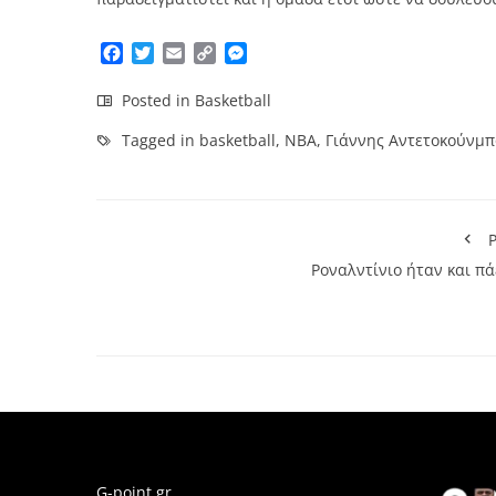
Facebook
Twitter
Email
Copy
Messenger
Link
Posted in
Basketball
Tagged in
basketball
,
NBA
,
Γιάννης Αντετοκούνμπ
P
Ροναλντίνιο ήταν και πά
G-point.gr