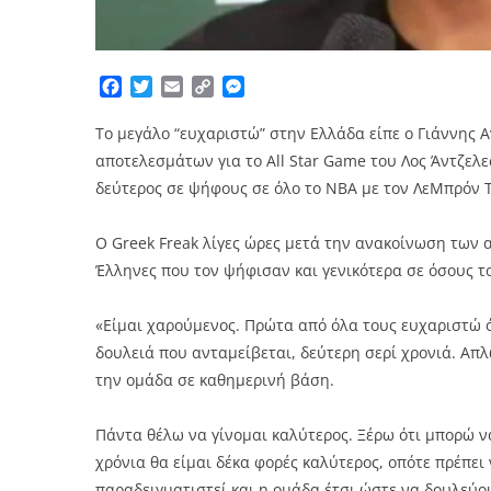
Facebook
Twitter
Email
Copy
Messenger
Link
Το μεγάλο “ευχαριστώ” στην Ελλάδα είπε ο Γιάννης 
αποτελεσμάτων για το All Star Game του Λος Άντζε
δεύτερος σε ψήφους σε όλο το ΝΒΑ με τον ΛεΜπρόν Τζ
Ο Greek Freak λίγες ώρες μετά την ανακοίνωση των 
Έλληνες που τον ψήφισαν και γενικότερα σε όσους το
«Είμαι χαρούμενος. Πρώτα από όλα τους ευχαριστώ ό
δουλειά που ανταμείβεται, δεύτερη σερί χρονιά. Απ
την ομάδα σε καθημερινή βάση.
Πάντα θέλω να γίνομαι καλύτερος. Ξέρω ότι μπορώ ν
χρόνια θα είμαι δέκα φορές καλύτερος, οπότε πρέπε
παραδειγματιστεί και η ομάδα έτσι ώστε να δουλεύο