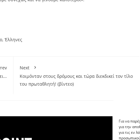
ο
,
Έλληνες
rev
Next
ει…
Κοιμόνταν στους δρόμους και τώρα διεκδικεί τον τίλο
του πρωταθλητή! (βίντεο)
Για να παρέ
για την απ
για τις εν 
προσωπικού