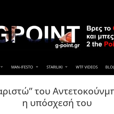
G-POINT
MAN-IFESTO
STARILIKI
WTF VIDEOS
BLO(
αριστώ” του Αντετοκούνμ
η υπόσχεσή του