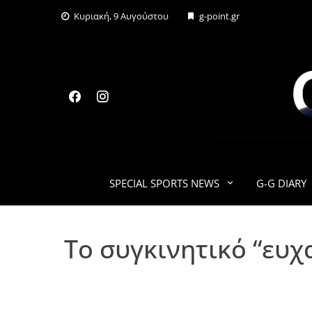
Skip
Κυριακή, 9 Αυγούστου
g-point.gr
to
content
SPECIAL SPORTS NEWS
G-G DIARY
Το συγκινητικό “ευχ