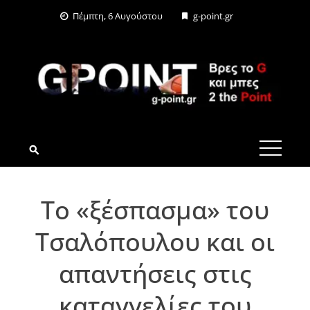
Skip
Πέμπτη, 6 Αυγούστου
g-point.gr
to
content
G-POINT.GR
Το «ξέσπασμα» του
Τσαλόπουλου και οι
απαντήσεις στις
καταγγελίες του