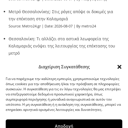
Μετρό Θεσσαλονίκης: Στις ράγες απόψε οι δοκιμές για
την επέκταση στην Καλαμαριά
Source:
Metro24.gr
Date: 2026-08-07
By metro24
Θεσσαλονίκη: Τι αλλάζει στα αστικά λεωφορεία της
Καλαμαριάς ενόψει της λειτουργίας της επέκτασης του
μετρό
Source:
Metro24.gr
Date: 2026-08-07
By metro24
Διαχείριση Συγκατάθεσης
Για να παρέχουμε την καλύτερη εμπειρία, χρησιμοποιούμε τεχνολογίες
όπως cookies για την αποθήκευση ή/και την πρόσβαση σε πληροφορίες
συσκευών. Η συγκατάθεση για τις εν λόγω τεχνολογίες θα μας επιτρέψει
να επεξεργαστούμε δεδομένα προσωπικού χαρακτήρα, όπως
G-point.gr
συμπεριφορά περιήγησης ή μοναδικά αναγνωριστικά σε αυτόν τον
ιστότοπο. Η μη συγκατάθεση ή η ανάκληση της συγκατάθεσης, μπορεί να
επηρεάσει αρνητικά ορισμένες λειτουργίες και δυνατότητες.
Αποδοχή