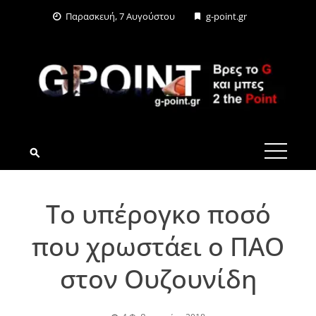
Skip
Παρασκευή, 7 Αυγούστου
g-point.gr
to
content
G-POINT.GR
Το υπέρογκο ποσό
που χρωστάει ο ΠΑΟ
στον Ουζουνίδη