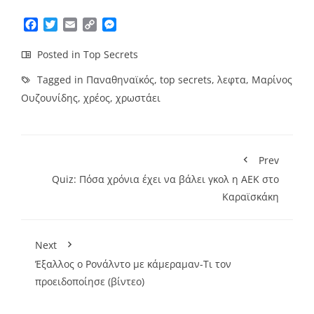
Facebook
Twitter
Email
Copy
Messenger
Link
Posted in
Top Secrets
Tagged in
Παναθηναϊκός
,
top secrets
,
λεφτα
,
Mαρίνος
Ουζουνίδης
,
χρέος
,
χρωστάει
Prev
Quiz: Πόσα χρόνια έχει να βάλει γκολ η ΑΕΚ στο
Καραϊσκάκη
Next
Έξαλλος ο Ρονάλντο με κάμεραμαν-Τι τον
προειδοποίησε (βίντεο)