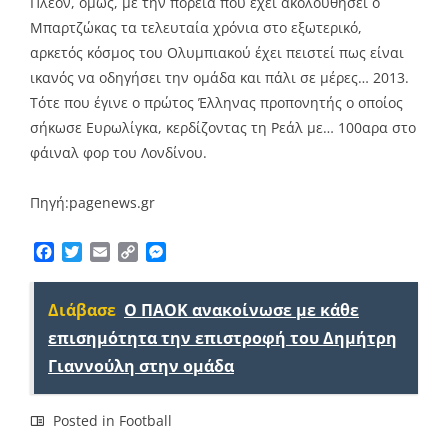
Πλέον, όμως, με την πορεία που έχει ακολουθήσει ο
Μπαρτζώκας τα τελευταία χρόνια στο εξωτερικό,
αρκετός κόσμος του Ολυμπιακού έχει πειστεί πως είναι
ικανός να οδηγήσει την ομάδα και πάλι σε μέρες… 2013.
Τότε που έγινε ο πρώτος Έλληνας προπονητής ο οποίος
σήκωσε Ευρωλίγκα, κερδίζοντας τη Ρεάλ με… 100αρα στο
φάιναλ φορ του Λονδίνου.
Πηγή:pagenews.gr
Facebook
Twitter
Email
Copy
Messenger
Link
Διάβασε
Ο ΠΑΟΚ ανακοίνωσε με κάθε
επισημότητα την επιστροφή του Δημήτρη
Γιαννούλη στην ομάδα
Posted in
Football