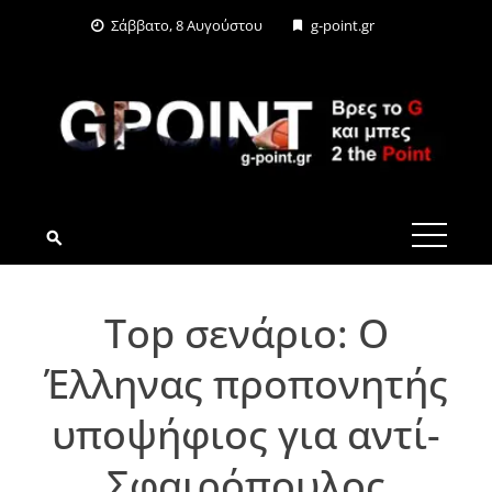
Skip
Σάββατο, 8 Αυγούστου
g-point.gr
to
content
G-POINT.GR
Τοp σενάριο: Ο
Έλληνας προπονητής
υποψήφιος για αντί-
Σφαιρόπουλος