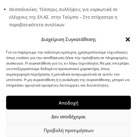
Θεσσαλονίκη: Τέσσερις συλλήψεις για ναρκωτικά σε
ελέγχους της ΕΛ.ΑΣ. στην Τούμπα – Στο στόχαστρο η
παραβατικότητα ανηλίκων
Source:
Metro24.gr
Date: 2026-08-08
By metro24
Διαχείριση Συγκατάθεσης
Για να παρέχουμε την καλύτερη εμπειρία, χρησιμοποιούμε τεχνολογίες
όπως cookies για την αποθήκευση ή/και την πρόσβαση σε πληροφορίες
συσκευών. Η συγκατάθεση για τις εν λόγω τεχνολογίες θα μας επιτρέψει
να επεξεργαστούμε δεδομένα προσωπικού χαρακτήρα, όπως
G-point.gr
συμπεριφορά περιήγησης ή μοναδικά αναγνωριστικά σε αυτόν τον
ιστότοπο. Η μη συγκατάθεση ή η ανάκληση της συγκατάθεσης, μπορεί να
επηρεάσει αρνητικά ορισμένες λειτουργίες και δυνατότητες.
Αποδοχή
Δεν αποδέχομαι
Προβολή προτιμήσεων