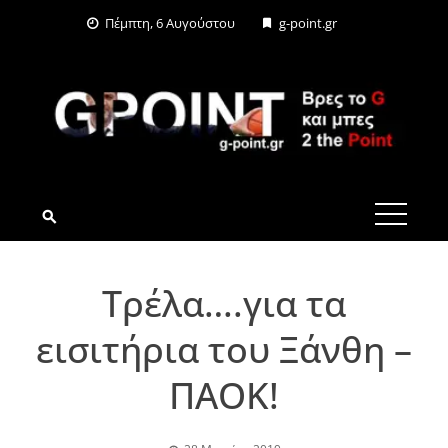
Skip
Πέμπτη, 6 Αυγούστου
g-point.gr
to
content
G-POINT.GR
Τρέλα….για τα
εισιτήρια του Ξάνθη –
ΠΑΟΚ!