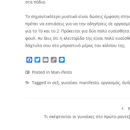
στα πόδια.
Το σημαντικότερο μυστικό είναι δώσεις έμφαση στην 
πρέπει να εστιάσεις για να την οδηγήσεις σε οργασ
για το 10 και το 2. Πρόκειται για δύο πολύ ευαίσθ
φουλ. Αν δεις ότι η κλειτορίδα της είναι πολύ ευαίσ
δάχτυλα σου στο μπροστινό μέρος του κόλπου της.
Facebook
Twitter
Email
Copy
Messenger
Link
Posted in
Man-ifesto
Tagged in
σεξ
,
γυναίκα
,
manifesto
,
οργασμός
,
άνδ
P
Τι σκέφτονται οι γυναίκες στο πρώτο ραντε