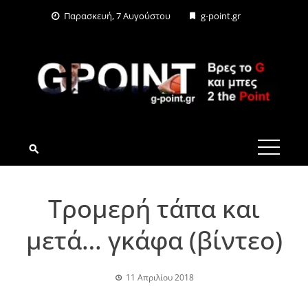
Skip
Παρασκευή, 7 Αυγούστου
g-point.gr
to
content
G-POINT.GR
Τρομερή τάπα και
μετά… γκάφα (βίντεο)
11 Απριλίου 2018