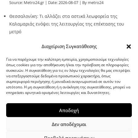
Source:
Metro24.gr
Date: 2026-08-07
By metro24
Θεσσαλονίκη: Τι αλλάζει στα αστικά λεωφορεία της
Καλαμαριάς ενόψει της λειτουργίας της επέκτασης του
μετρό
Source:
Metro24.gr
Date: 2026-08-07
By metro24
Διαχείριση Συγκατάθεσης
Για να παρέχουμε την καλύτερη εμπειρία, χρησιμοποιούμε τεχνολογίες
όπως cookies για την αποθήκευση ή/και την πρόσβαση σε πληροφορίες
συσκευών. Η συγκατάθεση για τις εν λόγω τεχνολογίες θα μας επιτρέψει
να επεξεργαστούμε δεδομένα προσωπικού χαρακτήρα, όπως
G-point.gr
συμπεριφορά περιήγησης ή μοναδικά αναγνωριστικά σε αυτόν τον
ιστότοπο. Η μη συγκατάθεση ή η ανάκληση της συγκατάθεσης, μπορεί να
επηρεάσει αρνητικά ορισμένες λειτουργίες και δυνατότητες.
Αποδοχή
Δεν αποδέχομαι
Προβολή προτιμήσεων