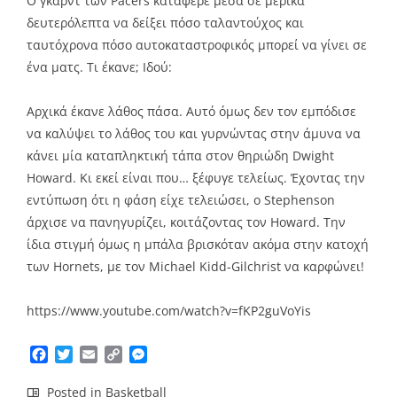
Ο γκαρντ των Pacers κατάφερε μέσα σε μερικά
δευτερόλεπτα να δείξει πόσο ταλαντούχος και
ταυτόχρονα πόσο αυτοκαταστροφικός μπορεί να γίνει σε
ένα ματς. Τι έκανε; Ιδού:
Αρχικά έκανε λάθος πάσα. Αυτό όμως δεν τον εμπόδισε
να καλύψει το λάθος του και γυρνώντας στην άμυνα να
κάνει μία καταπληκτική τάπα στον θηριώδη Dwight
Howard. Κι εκεί είναι που… ξέφυγε τελείως. Έχοντας την
εντύπωση ότι η φάση είχε τελειώσει, ο Stephenson
άρχισε να πανηγυρίζει, κοιτάζοντας τον Howard. Την
ίδια στιγμή όμως η μπάλα βρισκόταν ακόμα στην κατοχή
των Hornets, με τον Michael Kidd-Gilchrist να καρφώνει!
https://www.youtube.com/watch?v=fKP2guVoYis
Facebook
Twitter
Email
Copy
Messenger
Link
Posted in
Basketball