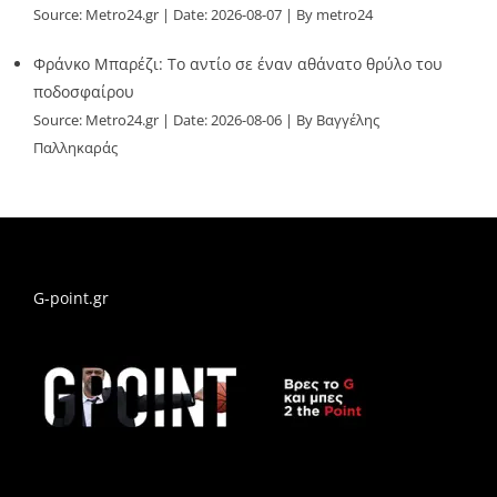
Source:
Metro24.gr
Date: 2026-08-07
By metro24
Φράνκο Μπαρέζι: Το αντίο σε έναν αθάνατο θρύλο του
ποδοσφαίρου
Source:
Metro24.gr
Date: 2026-08-06
By Βαγγέλης
Παλληκαράς
G-point.gr