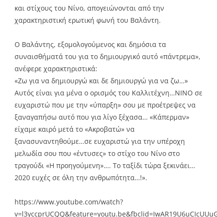
και στίχους του Νίνο, απογειώνονται από την
χαρακτηριστική ερωτική φωνή του Βαλάντη.
Ο Βαλάντης, εξομολογούμενος και δημόσια τα
συναισθήματά του για το δημιουργικό αυτό «πάντρεμα»,
ανέφερε χαρακτηριστικά:
«Ζω για να δημιουργώ και δε δημιουργώ για να ζω…»
Αυτός είναι για μένα ο ορισμός του Καλλιτέχνη…ΝINO σε
ευχαριστώ που με την «ύπαρξη» σου με προέτρεψες να
ξαναγαπήσω αυτό που για λίγο ξέχασα… «Κάπερμαν»
είχαμε καιρό μετά το «Ακροβατώ» να
ξανασυναντηθούμε…σε ευχαριστώ για την υπέροχη
μελωδία σου που «έντυσες» το στίχο του Νίνο στο
τραγούδι «Η προηγούμενη»…. Το ταξίδι τώρα ξεκινάει…
2020 ευχές σε όλη την ανθρωπότητα…!».
https://www.youtube.com/watch?
v=l3yccprUCQQ&feature=youtu.be&fbclid=IwAR19U6uCIcUUu