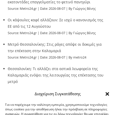
εκατοντάδες επαγγελματίες το φετινό πανηγύρι
Source:
Metro24.gr
Date: 2026-08-07
By Γιώργος Βένης
Οι κάψουλες καφέ αλλάζουν: Σε ισχύ ο κανονισμός της
ΕΕ από τις 12 Αυγούστου
Source:
Metro24.gr
Date: 2026-08-07
By Γιώργος Βένης
Μετρό Θεσσαλονίκης: Στις ράγες απόψε οι δοκιμές για
την επέκταση στην Καλαμαριά
Source:
Metro24.gr
Date: 2026-08-07
By metro24
Θεσσαλονίκη: Τι αλλάζει στα αστικά λεωφορεία της
Καλαμαριάς ενόψει της λειτουργίας της επέκτασης του
μετρό
Source:
Metro24.gr
Date: 2026-08-07
By metro24
Διαχείριση Συγκατάθεσης
Για να παρέχουμε την καλύτερη εμπειρία, χρησιμοποιούμε τεχνολογίες
όπως cookies για την αποθήκευση ή/και την πρόσβαση σε πληροφορίες
συσκευών. Η συγκατάθεση για τις εν λόγω τεχνολογίες θα μας επιτρέψει