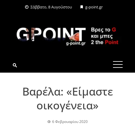
Skip
Σάββατο, 8 Αυγούστου
g-point.gr
to
content
G-POINT.GR
Βαρέλα: «Είμαστε
οικογένεια»
6 Φεβρουαρίου 2020