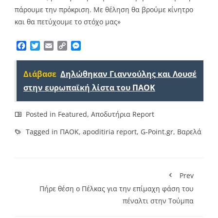
πάρουμε την πρόκριση. Με θέληση θα βρούμε κίνητρο
και θα πετύχουμε το στόχο μας»
Facebook
Twitter
Email
Copy
Messenger
Link
Διάβασε
Δηλώθηκαν Γιαννούλης και Λουσέ
στην ευρωπαϊκή λίστα του ΠΑΟΚ
Posted in
Featured
,
Αποδυτήρια Report
Tagged in
ΠΑΟΚ
,
apoditiria report
,
G-Point.gr
,
Βαρελά
Prev
Πήρε θέση ο Πέλκας για την επίμαχη φάση του
πέναλτι στην Τούμπα