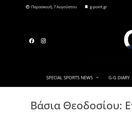
Skip
Παρασκευή, 7 Αυγούστου
g-point.gr
to
content
SPECIAL SPORTS NEWS
G-G DIARY
Βάσια Θεοδοσίου: Επ