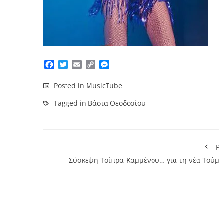
Facebook
Twitter
Email
Copy
Messenger
Link
Posted in
MusicTube
Tagged in
Βάσια Θεοδοσίου
P
Σύσκεψη Τσίπρα-Καμμένου… για τη νέα Τούμ