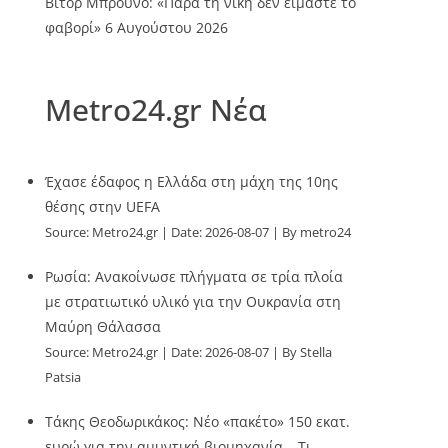
Βίτορ Μπρούνο: «Παρά τη νίκη δεν είμαστε το
φαβορί»
6 Αυγούστου 2026
Metro24.gr Νέα
Έχασε έδαφος η Ελλάδα στη μάχη της 10ης
θέσης στην UEFA
Source:
Metro24.gr
Date: 2026-08-07
By metro24
Ρωσία: Ανακοίνωσε πλήγματα σε τρία πλοία
με στρατιωτικό υλικό για την Ουκρανία στη
Μαύρη Θάλασσα
Source:
Metro24.gr
Date: 2026-08-07
By Stella
Patsia
Τάκης Θεοδωρικάκος: Νέο «πακέτο» 150 εκατ.
ευρώ για την αμυντική βιομηχανία – Τι