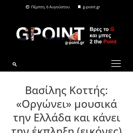
Skip
Πέμπτη, 6 Αυγούστου
g-point.gr
to
content
G-POINT.GR
Βασίλης Κοττής:
«Οργώνει» μουσικά
την Ελλάδα και κάνει
την έκπληξη (εικόνες)