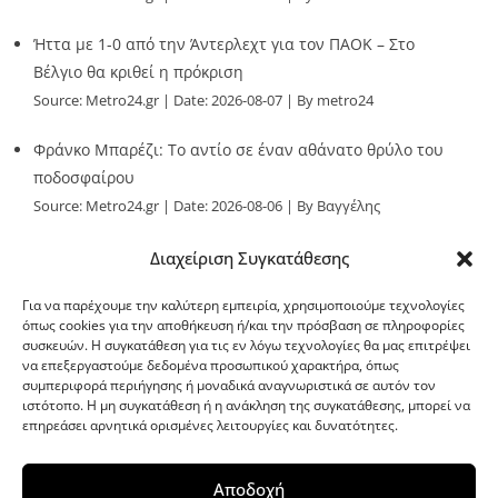
Ήττα με 1-0 από την Άντερλεχτ για τον ΠΑΟΚ – Στο
Βέλγιο θα κριθεί η πρόκριση
Source:
Metro24.gr
Date: 2026-08-07
By metro24
Φράνκο Μπαρέζι: Το αντίο σε έναν αθάνατο θρύλο του
ποδοσφαίρου
Source:
Metro24.gr
Date: 2026-08-06
By Βαγγέλης
Παλληκαράς
Διαχείριση Συγκατάθεσης
Για να παρέχουμε την καλύτερη εμπειρία, χρησιμοποιούμε τεχνολογίες
όπως cookies για την αποθήκευση ή/και την πρόσβαση σε πληροφορίες
συσκευών. Η συγκατάθεση για τις εν λόγω τεχνολογίες θα μας επιτρέψει
να επεξεργαστούμε δεδομένα προσωπικού χαρακτήρα, όπως
G-point.gr
συμπεριφορά περιήγησης ή μοναδικά αναγνωριστικά σε αυτόν τον
ιστότοπο. Η μη συγκατάθεση ή η ανάκληση της συγκατάθεσης, μπορεί να
επηρεάσει αρνητικά ορισμένες λειτουργίες και δυνατότητες.
Αποδοχή