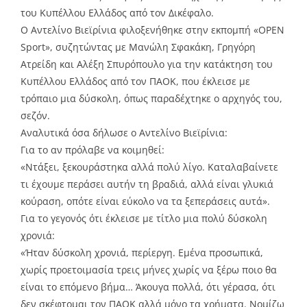
του Κυπέλλου Ελλάδος από τον Δικέφαλο.
Ο Αντελίνο Βιεϊρίνια φιλοξενήθηκε στην εκπομπή «OPEN
Sport», συζητώντας με Μανώλη Σφακάκη, Γρηγόρη
Ατρείδη και Αλέξη Σπυρόπουλο για την κατάκτηση του
Κυπέλλου Ελλάδος από τον ΠΑΟΚ, που έκλεισε με
τρόπαιο μια δύσκολη, όπως παραδέχτηκε ο αρχηγός του,
σεζόν.
Αναλυτικά όσα δήλωσε ο Αντελίνο Βιεϊρίνια:
Για το αν πρόλαβε να κοιμηθεί:
«Ντάξει, ξεκουράστηκα αλλά πολύ λίγο. Καταλαβαίνετε
τι έχουμε περάσει αυτήν τη βραδιά, αλλά είναι γλυκιά
κούραση, οπότε είναι εύκολο να τα ξεπεράσεις αυτά».
Για το γεγονός ότι έκλεισε με τίτλο μια πολύ δύσκολη
χρονιά:
«Ήταν δύσκολη χρονιά, περίεργη. Εμένα προσωπικά,
χωρίς προετοιμασία τρεις μήνες χωρίς να ξέρω ποιο θα
είναι το επόμενο βήμα… Άκουγα πολλά, ότι γέρασα, ότι
δεν σκέφτομαι τον ΠΑΟΚ αλλά μόνο τα χρήματα. Νομίζω