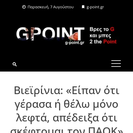
Skip
Παρασκευή, 7 Αυγούστου
g-point.gr
to
content
G-POINT.GR
Βιεϊρίνια: «Είπαν ότι
γέρασα ή θέλω μόνο
λεφτά, απέδειξα ότι
σκέφτομαι τον ΠΑΟΚ»