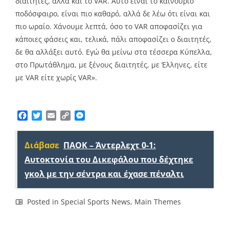
διαιτητές, αλλά και το VAR. Αυτό είναι το καινούριο
ποδόσφαιρο, είναι πιο καθαρό, αλλά δε λέω ότι είναι και
πιο ωραίο. Χάνουμε λεπτά, όσο το VAR αποφασίζει για
κάποιες φάσεις και, τελικά, πάλι αποφασίζει ο διαιτητές,
δε θα αλλάξει αυτό. Εγώ θα μείνω στα τέσσερα Κύπελλα,
στο Πρωτάθλημα, με ξένους διαιτητές, με Έλληνες, είτε
με VAR είτε χωρίς VAR».
Facebook
Twitter
Email
Copy
Messenger
Link
Διάβασε
ΠΑΟΚ – Άντερλεχτ 0-1:
Αυτοκτονία του Δικεφάλου που δέχτηκε
γκολ με την σέντρα και έχασε πέναλτι
Posted in
Special Sports News
,
Main Themes