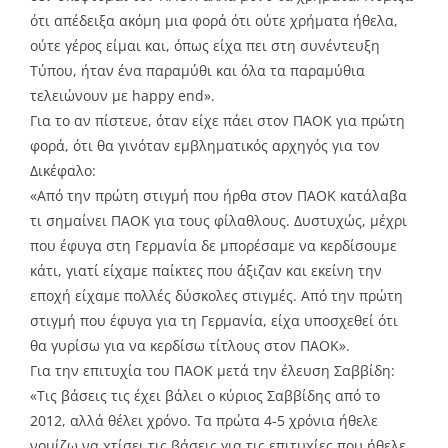
ότι απέδειξα ακόμη μια φορά ότι ούτε χρήματα ήθελα,
ούτε γέρος είμαι και, όπως είχα πει στη συνέντευξη
Τύπου, ήταν ένα παραμύθι και όλα τα παραμύθια
τελειώνουν με happy end».
Για το αν πίστευε, όταν είχε πάει στον ΠΑΟΚ για πρώτη
φορά, ότι θα γινόταν εμβληματικός αρχηγός για τον
Δικέφαλο:
«Από την πρώτη στιγμή που ήρθα στον ΠΑΟΚ κατάλαβα
τι σημαίνει ΠΑΟΚ για τους φίλαθλους. Δυστυχώς, μέχρι
που έφυγα στη Γερμανία δε μπορέσαμε να κερδίσουμε
κάτι, γιατί είχαμε παίκτες που άξιζαν και εκείνη την
εποχή είχαμε πολλές δύσκολες στιγμές. Από την πρώτη
στιγμή που έφυγα για τη Γερμανία, είχα υποσχεθεί ότι
θα γυρίσω για να κερδίσω τίτλους στον ΠΑΟΚ».
Για την επιτυχία του ΠΑΟΚ μετά την έλευση Σαββίδη:
«Τις βάσεις τις έχει βάλει ο κύριος Σαββίδης από το
2012, αλλά θέλει χρόνο. Τα πρώτα 4-5 χρόνια ήθελε
νομίζω να χτίσει τις βάσεις για τις επιτυχίες που ήθελε