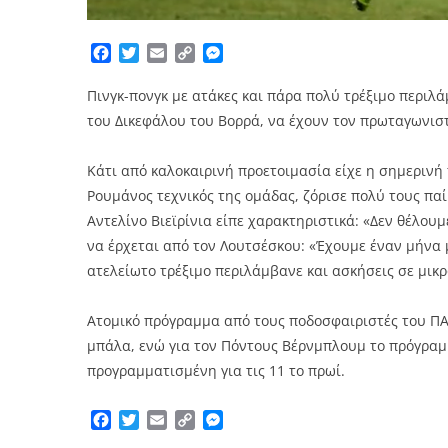
Facebook
Twitter
Email
Copy
Messenger
Link
Πινγκ-πονγκ με ατάκες και πάρα πολύ τρέξιμο περι
του Δικεφάλου του Βορρά, να έχουν τον πρωταγωνιστ
Κάτι από καλοκαιρινή προετοιμασία είχε η σημερινή
Ρουμάνος τεχνικός της ομάδας, ζόρισε πολύ τους πα
Αντελίνο Βιεϊρίνια είπε χαρακτηριστικά: «Δεν θέλου
να έρχεται από τον Λουτσέσκου: «Έχουμε έναν μήνα 
ατελείωτο τρέξιμο περιλάμβανε και ασκήσεις σε μικρ
Ατομικό πρόγραμμα από τους ποδοσφαιριστές του ΠΑ
μπάλα, ενώ για τον Πόντους Βέρνμπλουμ το πρόγραμμ
προγραμματισμένη για τις 11 το πρωί.
Facebook
Twitter
Email
Copy
Messenger
Link