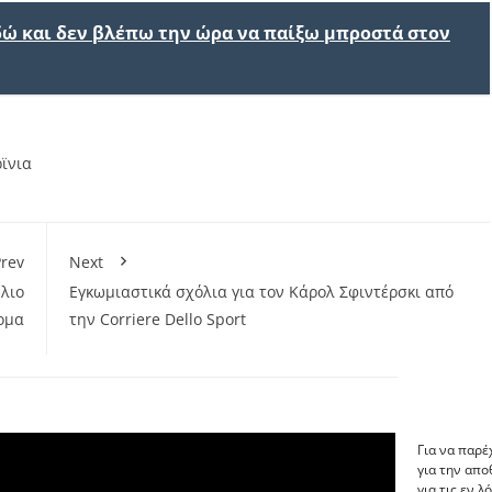
εδώ και δεν βλέπω την ώρα να παίξω μπροστά στον
ρϊνια
rev
Next
λιο
Εγκωμιαστικά σχόλια για τον Κάρολ Σφιντέρσκι από
ομα
την Corriere Dello Sport
Για να παρέ
για την απ
για τις εν 