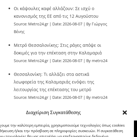
Οι κάψουλες καφέ αλλάζουν: Σε ισχύ ο
κανονισμός της ΕΕ από τις 12 Αυγούστου
Source:
Metro24.gr
Date: 2026-08-07
By Γιώργος
Βένης
Μετρό Θεσσαλονίκης: Στις ράγες απόψε οι
δοκιμές για την επέκταση στην Καλαμαριά
Source:
Metro24.gr
Date: 2026-08-07
By metro24
Θεσσαλονίκη: Τι αλλάζει στα αστικά
λεωφορεία της Καλαμαριάς ενόψει της
λειτουργίας της επέκτασης του μετρό
Source:
Metro24.gr
Date: 2026-08-07
By metro24
Διαχείριση Συγκατάθεσης
χουμε την καλύτερη εμπειρία, χρησιμοποιούμε τεχνολογίες όπως cookies
οθήκευση ή/και την πρόσβαση σε πληροφορίες συσκευών. Η συγκατάθεση
λόγω τεχνολογίες θα μας επιτρέψει να επεξεργαστούμε δεδομένα