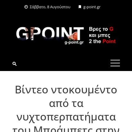
Skip
Σάββατο, 8 Αυγούστου
g-point.gr
to
content
G-POINT.GR
Βίντεο ντοκουμέντο
από τα
νυχτοπερπατήματα
του Μπράμπετς στην