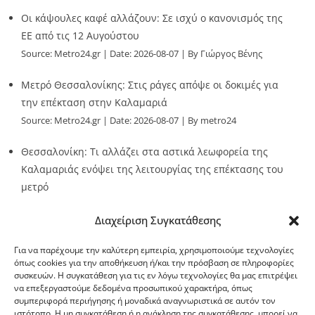
Οι κάψουλες καφέ αλλάζουν: Σε ισχύ ο κανονισμός της
ΕΕ από τις 12 Αυγούστου
Source:
Metro24.gr
Date: 2026-08-07
By Γιώργος Βένης
Μετρό Θεσσαλονίκης: Στις ράγες απόψε οι δοκιμές για
την επέκταση στην Καλαμαριά
Source:
Metro24.gr
Date: 2026-08-07
By metro24
Θεσσαλονίκη: Τι αλλάζει στα αστικά λεωφορεία της
Καλαμαριάς ενόψει της λειτουργίας της επέκτασης του
μετρό
Source:
Metro24.gr
Date: 2026-08-07
By metro24
Διαχείριση Συγκατάθεσης
Για να παρέχουμε την καλύτερη εμπειρία, χρησιμοποιούμε τεχνολογίες
όπως cookies για την αποθήκευση ή/και την πρόσβαση σε πληροφορίες
συσκευών. Η συγκατάθεση για τις εν λόγω τεχνολογίες θα μας επιτρέψει
να επεξεργαστούμε δεδομένα προσωπικού χαρακτήρα, όπως
G-point.gr
συμπεριφορά περιήγησης ή μοναδικά αναγνωριστικά σε αυτόν τον
ιστότοπο. Η μη συγκατάθεση ή η ανάκληση της συγκατάθεσης, μπορεί να