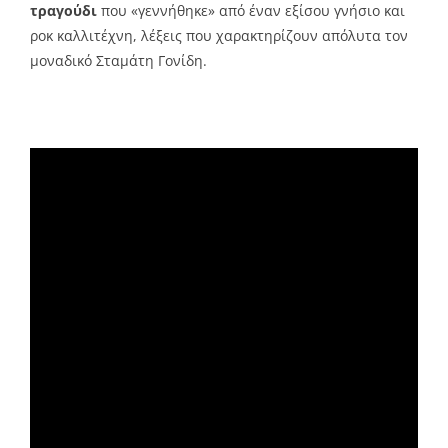
τραγούδι
που «γεννήθηκε» από έναν εξίσου γνήσιο και
ροκ καλλιτέχνη, λέξεις που χαρακτηρίζουν απόλυτα τον
μοναδικό Σταμάτη Γονίδη.