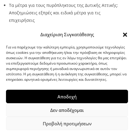
Τα μέτρα για τους πυρόπληκτους της Δυτικής Αττικής:
Αποζημιώσεις εξπρές και ειδικά μέτρα για τις
επιχειρήσεις
Source:
Metro24.gr
Date: 2026-08-05
By metro24
Διαχείριση Συγκατάθεσης
Για να παρέχουμε την καλύτερη εμπειρία, χρησιμοποιούμε τεχνολογίες
όπως cookies για την αποθήκευση ή/και την πρόσβαση σε πληροφορίες
συσκευών. Η συγκατάθεση για τις εν λόγω τεχνολογίες θα μας επιτρέψει
να επεξεργαστούμε δεδομένα προσωπικού χαρακτήρα, όπως
G-point.gr
συμπεριφορά περιήγησης ή μοναδικά αναγνωριστικά σε αυτόν τον
ιστότοπο. Η μη συγκατάθεση ή η ανάκληση της συγκατάθεσης, μπορεί να
επηρεάσει αρνητικά ορισμένες λειτουργίες και δυνατότητες.
Αποδοχή
Δεν αποδέχομαι
Προβολή προτιμήσεων