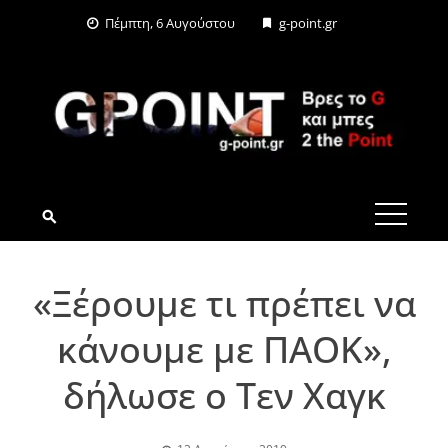
Skip
Πέμπτη, 6 Αυγούστου
g-point.gr
to
content
G-POINT.GR
«Ξέρουμε τι πρέπει να
κάνουμε με ΠΑΟΚ»,
δήλωσε ο Τεν Χαγκ