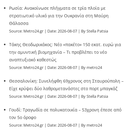
Ρωσία: Ανακοίνωσε πλήγματα σε τρία πλοία με
στρατιωτικό υλικό για την Ουκρανία στη Μαύρη
Θάλασσα
Source:
Metro24.gr
Date: 2026-08-07
By Stella Patsia
Τάκης Θεοδωρικάκος: Νέο «πακέτο» 150 εκατ. ευρώ για
την αμυντική βιομηχανία – Τι προβλέπει το νέο
αναπτυξιακό καθεστώς
Source:
Metro24.gr
Date: 2026-08-07
By metro24
Θεσσαλονίκη: Συνελήφθη 69χρονος στη Σταυρούπολη –
Είχε κρύψει δύο λαθρομετανάστες στο πορτ μπαγκάζ
Source:
Metro24.gr
Date: 2026-08-07
By Stella Patsia
Γουδί: Τραγωδία σε πολυκατοικία – 53χρονη έπεσε από
τον 5ο όροφο
Source:
Metro24.gr
Date: 2026-08-07
By metro24