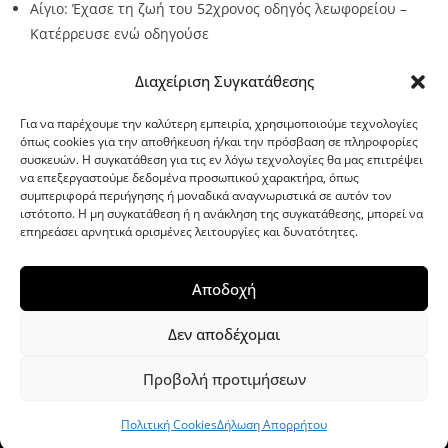
Αίγιο: Έχασε τη ζωή του 52χρονος οδηγός λεωφορείου –
Κατέρρευσε ενώ οδηγούσε
Source:
Metro24.gr
Date: 2026-08-07
By metro24
Διαχείριση Συγκατάθεσης
Για να παρέχουμε την καλύτερη εμπειρία, χρησιμοποιούμε τεχνολογίες
όπως cookies για την αποθήκευση ή/και την πρόσβαση σε πληροφορίες
συσκευών. Η συγκατάθεση για τις εν λόγω τεχνολογίες θα μας επιτρέψει
να επεξεργαστούμε δεδομένα προσωπικού χαρακτήρα, όπως
G-point.gr
συμπεριφορά περιήγησης ή μοναδικά αναγνωριστικά σε αυτόν τον
ιστότοπο. Η μη συγκατάθεση ή η ανάκληση της συγκατάθεσης, μπορεί να
επηρεάσει αρνητικά ορισμένες λειτουργίες και δυνατότητες.
Αποδοχή
Δεν αποδέχομαι
Προβολή προτιμήσεων
WordPress Theme
|
Viral News
by HashThemes
Πολιτική Cookies
Δήλωση Απορρήτου