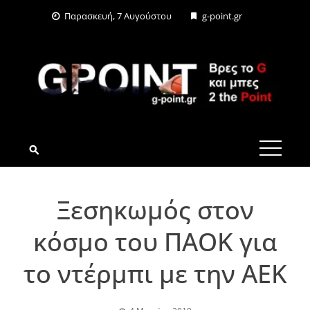
Skip
Παρασκευή, 7 Αυγούστου
g-point.gr
to
content
G-POINT.GR
Ξεσηκωμός στον
κόσμο του ΠΑΟΚ για
το ντέρμπι με την ΑΕΚ