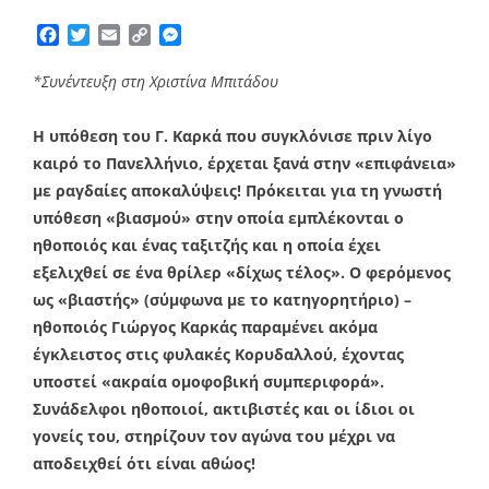
Facebook
Twitter
Email
Copy
Messenger
Link
*Συνέντευξη στη Χριστίνα Μπιτάδου
Η υπόθεση του Γ. Καρκά που συγκλόνισε πριν λίγο
καιρό το Πανελλήνιο, έρχεται ξανά στην «επιφάνεια»
με ραγδαίες αποκαλύψεις!
Πρόκειται για τη γνωστή
υπόθεση «βιασμού» στην οποία εμπλέκονται ο
ηθοποιός και ένας ταξιτζής και η οποία έχει
εξελιχθεί σε ένα θρίλερ «δίχως τέλος». Ο φερόμενος
ως «βιαστής» (σύμφωνα με το κατηγορητήριο) –
ηθοποιός Γιώργος Καρκάς παραμένει ακόμα
έγκλειστος στις φυλακές Κορυδαλλού, έχοντας
υποστεί «ακραία ομοφοβική συμπεριφορά».
Συνάδελφοι ηθοποιοί, ακτιβιστές και οι ίδιοι οι
γονείς του, στηρίζουν τον αγώνα του μέχρι να
αποδειχθεί ότι είναι αθώος!