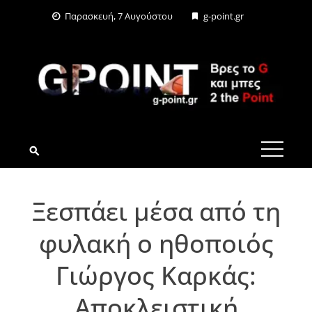
Skip
Παρασκευή, 7 Αυγούστου
g-point.gr
to
content
G-POINT.GR
Ξεσπάει μέσα από τη
φυλακή ο ηθοποιός
Γιώργος Καρκάς:
Αποκλειστική