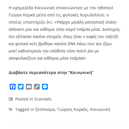
Η εφημερίδα Κοινωνική επικοινώνησε με τον ηθοποιό
Γιώργο Καρκά μέσα από τις φυλακές Κορυδαλλού, ο
οποίος υποστήριξε ότι: «
Υπάρχει μεγάλη ρατσιστική στάση
απέναντι μου και κάθομαι τόσο καιρό τσάμπα μέσα. Δυστυχώς
δεν εξέτασαν κανένα στοιχείο, όπως ήταν ο καφές του ταξιτζή
και φυσικά ούτε βρέθηκε κανένα DNA πάνω του! Δεν ξέρω
γιατί καθυστερούν την υπόθεση τόσο πολύ! Δεν με
αποφυλακίζουν και κάθομαι μέσα τσάμπα!»
Διαβάστε περισσότερα στην “Κοινωνική”
Facebook
Twitter
Email
Copy
Messenger
Link
Posted in
Scandals
Tagged in
ξέσπασμα
,
Γιώργος Καρκάς
,
Κοινωνική