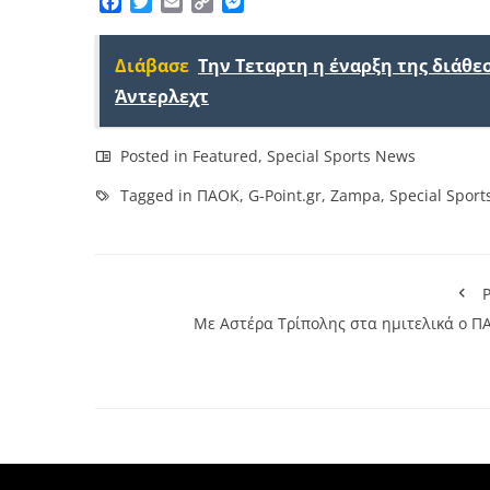
Facebook
Twitter
Email
Copy
Messenger
Link
Διάβασε
Την Τεταρτη η έναρξη της διάθε
Άντερλεχτ
Posted in
Featured
,
Special Sports News
Tagged in
ΠΑΟΚ
,
G-Point.gr
,
Zampa
,
Special Spor
P
Με Αστέρα Τρίπολης στα ημιτελικά ο Π