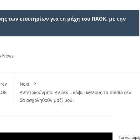
σης των εισιτηρίων για τη μάχη του ΠΑΟΚ, με την
ts News
rev
Next
ΑΟΚ
Αντετοκούνμπο: Αν δεν… κόψω κ@λους τα media δεν
θα ασχοληθούν μαζί μου!
Για να παρέ