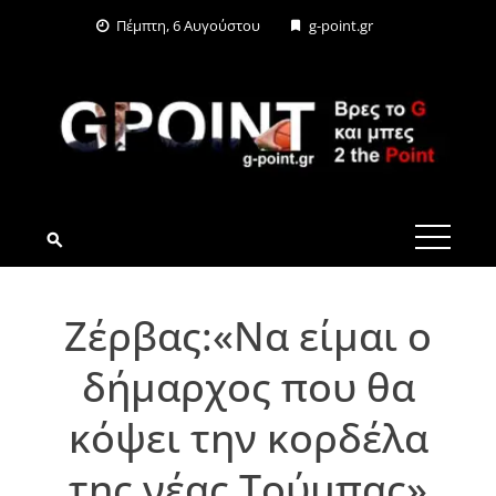
Skip
Πέμπτη, 6 Αυγούστου
g-point.gr
to
content
G-POINT.GR
Ζέρβας:«Να είμαι ο
δήμαρχος που θα
κόψει την κορδέλα
της νέας Τούμπας»