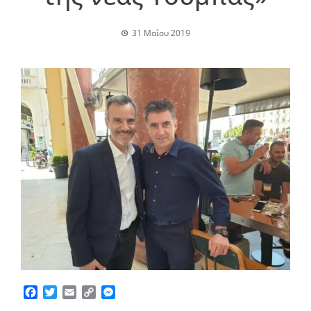
31 Μαΐου 2019
Facebook
Twitter
Email
Copy
Messenger
Link