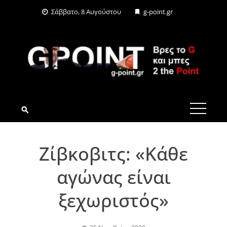
Skip
Σάββατο, 8 Αυγούστου
g-point.gr
to
content
G-POINT.GR
Ζίβκοβιτς: «Κάθε
αγώνας είναι
ξεχωριστός»