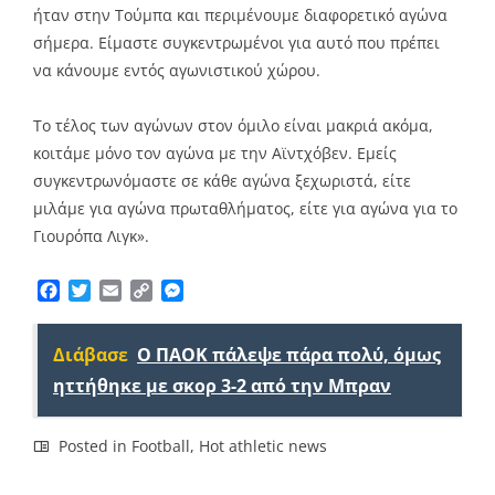
ήταν στην Τούμπα και περιμένουμε διαφορετικό αγώνα
σήμερα. Είμαστε συγκεντρωμένοι για αυτό που πρέπει
να κάνουμε εντός αγωνιστικού χώρου.
Το τέλος των αγώνων στον όμιλο είναι μακριά ακόμα,
κοιτάμε μόνο τον αγώνα με την Αϊντχόβεν. Εμείς
συγκεντρωνόμαστε σε κάθε αγώνα ξεχωριστά, είτε
μιλάμε για αγώνα πρωταθλήματος, είτε για αγώνα για το
Γιουρόπα Λιγκ».
Facebook
Twitter
Email
Copy
Messenger
Link
Διάβασε
Ο ΠΑΟΚ πάλεψε πάρα πολύ, όμως
ηττήθηκε με σκορ 3-2 από την Μπραν
Posted in
Football
,
Hot athletic news