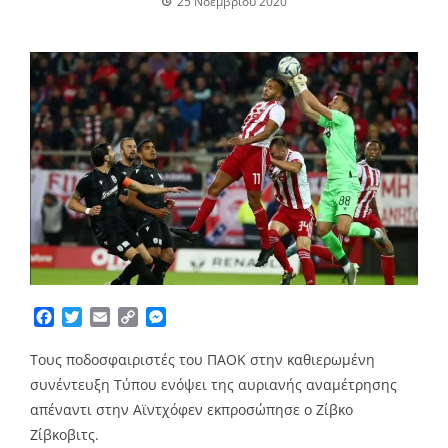
25 Νοεμβρίου 2020
Facebook
Twitter
Email
Copy
Messenger
Link
Τους ποδοσφαιριστές του ΠΑΟΚ στην καθιερωμένη
συνέντευξη Τύπου ενόψει της αυριανής αναμέτρησης
απέναντι στην Αϊντχόφεν εκπροσώπησε ο Ζίβκο
Ζίβκοβιτς.