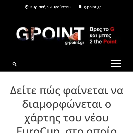
Skip
Κυριακή, 9 Αυγούστου
g-point.gr
to
content
G-POINT.GR
Δείτε πώς φαίνεται να
διαμορφώνεται ο
χάρτης του νέου
EuroCup, στο οποίο