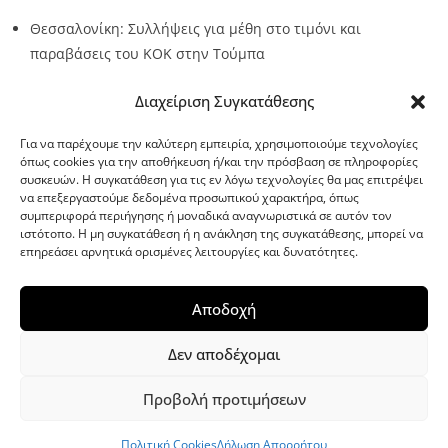
Θεσσαλονίκη: Συλλήψεις για μέθη στο τιμόνι και
παραβάσεις του ΚΟΚ στην Τούμπα
Source:
Metro24.gr
Date: 2026-08-09
By metro24
Διαχείριση Συγκατάθεσης
Για να παρέχουμε την καλύτερη εμπειρία, χρησιμοποιούμε τεχνολογίες
όπως cookies για την αποθήκευση ή/και την πρόσβαση σε πληροφορίες
συσκευών. Η συγκατάθεση για τις εν λόγω τεχνολογίες θα μας επιτρέψει
να επεξεργαστούμε δεδομένα προσωπικού χαρακτήρα, όπως
G-point.gr
συμπεριφορά περιήγησης ή μοναδικά αναγνωριστικά σε αυτόν τον
ιστότοπο. Η μη συγκατάθεση ή η ανάκληση της συγκατάθεσης, μπορεί να
επηρεάσει αρνητικά ορισμένες λειτουργίες και δυνατότητες.
Αποδοχή
Δεν αποδέχομαι
Προβολή προτιμήσεων
WordPress Theme
|
Viral News
by HashThemes
Πολιτική Cookies
Δήλωση Απορρήτου