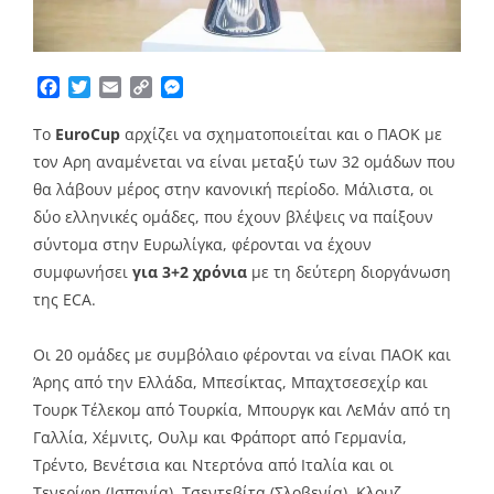
Facebook
Twitter
Email
Copy
Messenger
Link
Το
EuroCup
αρχίζει να σχηματοποιείται και ο ΠΑΟΚ με
τον Αρη αναμένεται να είναι μεταξύ των 32 ομάδων που
θα λάβουν μέρος στην κανονική περίοδο. Μάλιστα, οι
δύο ελληνικές ομάδες, που έχουν βλέψεις να παίξουν
σύντομα στην Ευρωλίγκα, φέρονται να έχουν
συμφωνήσει
για 3+2 χρόνια
με τη δεύτερη διοργάνωση
της ECA.
Οι 20 ομάδες με συμβόλαιο φέρονται να είναι ΠΑΟΚ και
Άρης από την Ελλάδα, Μπεσίκτας, Μπαχτσεσεχίρ και
Τουρκ Τέλεκομ από Τουρκία, Μπουργκ και ΛεΜάν από τη
Γαλλία, Χέμνιτς, Ουλμ και Φράπορτ από Γερμανία,
Τρέντο, Βενέτσια και Ντερτόνα από Ιταλία και οι
Τενερίφη (Ισπανία), Τσεντεβίτα (Σλοβενία), Κλουζ