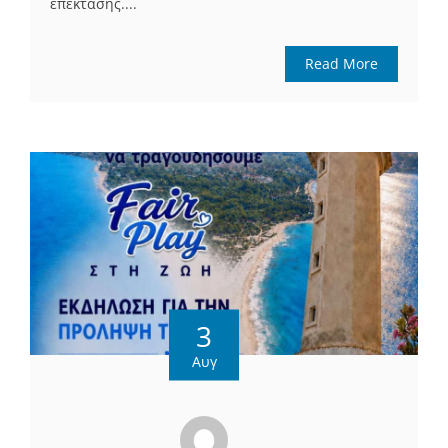
επέκτασης....
Read More
3
Αυγ