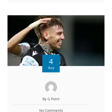
4
Αυγ
By G Point
No Comments