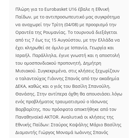
Πλώρη για το Eurobasket U16 έβαλε η Εθνική
Παίδων, με το αντιπροσωπευτικό μας συγκρότημα
να αναχωρεί την Τρίτη (04/08) με προορισμό την
Οραντέα της Ρουμανίας. Το τουρνουά διεξάγεται
από τις 7 έως τις 15 Αυγούστου, με την Ελλάδα να
έχει κληρωθεί σε όμιλο με Ισπανία, Γεωργία και
Ισραήλ. Παράλληλα, έγινε γνωστή και η αποστολή
του ομοσπονδιακού προπονητή, Δημήτρη
Μισιακού. Συγκεκριμένα, στις κλήσεις ξεχωρίζουν
ο ταλαντούχος Γιάννης Σπανός από την ακαδημία
ΔΕΚΑ, καθώς και ο γιός του Βασίλη Σπανούλη,
Θανάσης. Στην αντίπερα όχθη θα απουσιάσει λόγω
ενός προβλήματος τραυματισμού ο Ιάσωνας
Βαρβαρίτης, που πρόσφατα αποκτήθηκε από τον
Παναθηναϊκό AKTOR. Αναλυτικά οι κλήσεις της
Εθνικής Παίδων: Σταύρος Καψάλης Μάριο Βασίλης
Διαμαντής Γιώργος Μοναμά Ιωάννης Σπανός