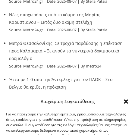
Source:
Metro24.gr
Date: 2026-08-07
By Stella Patsia
Νέες αποχωρήσεις από το κόμμα της Μαρίας
Καρυστιανού – Εκτός δύο ακόμη στελέχη
Source:
Metro24.gr
Date: 2026-08-07
By Stella Patsia
Μετρό Θεσσαλονίκης: Σε τροχιά παράδοσης η επέκταση
προς Καλαμαριά – Ξεκινούν τα νυχτερινά δοκιμαστικά
δρομολόγια
Source:
Metro24.gr
Date: 2026-08-07
By metro24
Ήττα με 1-0 από την Άντερλεχτ για τον ΠΑΟΚ – Στο
Βέλγιο θα κριθεί η πρόκριση
Source:
Metro24.gr
Date: 2026-08-07
By metro24
Διαχείριση Συγκατάθεσης
Για να παρέχουμε την καλύτερη εμπειρία, χρησιμοποιούμε τεχνολογίες
όπως cookies για την αποθήκευση ή/και την πρόσβαση σε πληροφορίες
συσκευών. Η συγκατάθεση για τις εν λόγω τεχνολογίες θα μας επιτρέψει
να επεξεργαστούμε δεδομένα προσωπικού χαρακτήρα, όπως