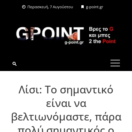
Skip
Παρασκευή, 7 Αυγούστου
g-point.gr
to
content
G-POINT.GR
Λίσι: Το σημαντικό
είναι να
βελτιωνόμαστε, πάρα
πολύ σημαντικός ο