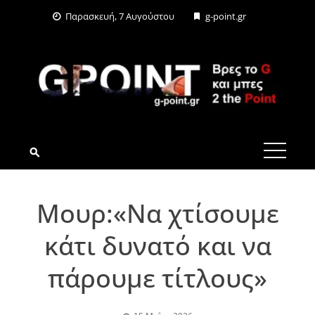
Skip
Παρασκευή, 7 Αυγούστου
g-point.gr
to
content
G-POINT.GR
Μουρ:«Να χτίσουμε
κάτι δυνατό και να
πάρουμε τίτλους»