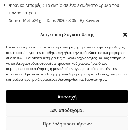
Φράνκο Μπαρέζι: Το αντίο σε έναν αθάνατο θρύλο του
ποδοσφαίρου
Source:
Metro24.gr
Date: 2026-08-06
By Βαγγέλης
Παλληκαράς
Διαχείριση Συγκατάθεσης
Για να παρέχουμε την καλύτερη εμπειρία, χρησιμοποιούμε τεχνολογίες
όπως cookies για την αποθήκευση ή/και την πρόσβαση σε πληροφορίες
συσκευών. Η συγκατάθεση για τις εν λόγω τεχνολογίες θα μας επιτρέψει
να επεξεργαστούμε δεδομένα προσωπικού χαρακτήρα, όπως
G-point.gr
συμπεριφορά περιήγησης ή μοναδικά αναγνωριστικά σε αυτόν τον
ιστότοπο. Η μη συγκατάθεση ή η ανάκληση της συγκατάθεσης, μπορεί να
επηρεάσει αρνητικά ορισμένες λειτουργίες και δυνατότητες.
Αποδοχή
Δεν αποδέχομαι
Προβολή προτιμήσεων