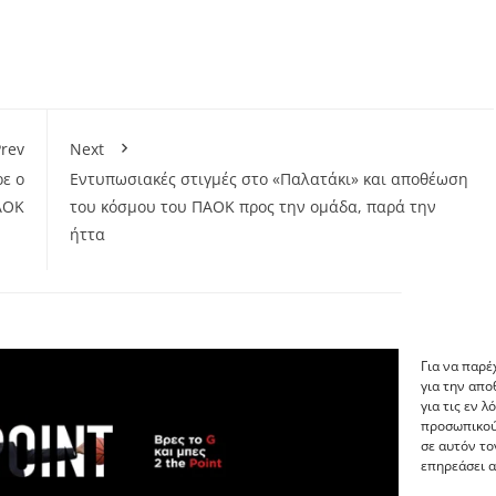
rev
Next
ε ο
Εντυπωσιακές στιγμές στο «Παλατάκι» και αποθέωση
ΑΟΚ
του κόσμου του ΠΑΟΚ προς την ομάδα, παρά την
ήττα
Για να παρέ
για την απ
για τις εν 
προσωπικού
σε αυτόν το
επηρεάσει α