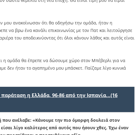
υν σωστά θεμέλια στη νέα εποχή. Θα είναι τιμή μου να είμαι
αν μου ανακοίνωσαν ότι θα οδηγήσω την ομάδα, ήταν η
πε να βρω ένα κανάλι επικοινωνίας με τον Πατ και λειτούργησε
καριέρα του αποδεικνύοντας ότι όλοι κάνουν λάθος και αυτός είναι
χει η ομάδα θα έπρεπε να δώσουμε χώρο στον Μπέβερλι για να
αμε δεν ήταν το αγαπημένο μου μπάσκετ. Παίζαμε λίγο κυνικά
παράταση η Ελλάδα, 96-86 από την Ισπανία...(16
ή που ανέλαβε: «Κάνουμε την πιο όμορφη δουλειά στον
 είσαι λίγο καλύτερος από αυτός που ήσουν χθες. Έχω έναν