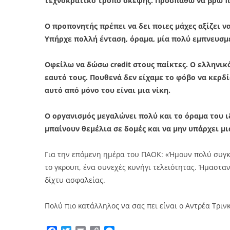
τεχνοκρατικό τρόπο σκέψης. Προσπαθώ να βρω πο
Ο προπονητής πρέπει να δει ποιες μάχες αξίζει να
Υπήρχε πολλή ένταση, όραμα, μία πολύ εμπνευσμ
Οφείλω να δώσω credit στους παίκτες. Ο ελληνικ
εαυτό τους. Πουθενά δεν είχαμε το φόβο να κερδί
αυτό από μόνο του είναι μια νίκη.
Ο οργανισμός μεγαλώνει πολύ και το όραμα του 
μπαίνουν θεμέλια σε δομές και να μην υπάρχει μ
Για την επόμενη ημέρα του ΠΑΟΚ: «Ήμουν πολύ συγκ
το γκρουπ, ένα συνεχές κυνήγι τελειότητας. Ήμασταν
δίχτυ ασφαλείας.
Πολύ πιο κατάλληλος να σας πει είναι ο Αντρέα Τριν