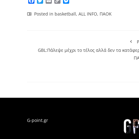
Facebook
Twitter
Email
Copy
Messenger
Link
Posted in
basketball
,
ALL INFO
,
ΠΑΟΚ
P
GBL:Πάλεψε μέχρι το τέλος αλλά δεν τα κατάφερ
Π
G-point.gr