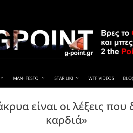
G-POINT
MAN-IFESTO
STARILIKI
WTF VIDEOS
BLO(
ρυα είναι οι λέξεις που 
καρδιά»