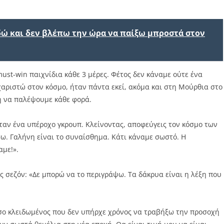
εδώ και δεν βλέπω την ώρα να παίξω μπροστά στον
ust-win παιχνίδια κάθε 3 μέρες. Φέτος δεν κάναμε ούτε ένα
χαριστώ στον κόσμο, ήταν πάντα εκεί, ακόμα και στη Μούρθια στο
η να παλέψουμε κάθε φορά.
σταν ένα υπέροχο γκρουπ. Κλείνοντας, αποφεύγεις τον κόσμο των
. Γαλήνη είναι το συναίσθημα. Κάτι κάναμε σωστό. Η
αμε!».
ς σεζόν: «Δε μπορώ να το περιγράψω. Τα δάκρυα είναι η λέξη που
σο κλειδωμένος που δεν υπήρχε χρόνος να τραβήξω την προσοχή