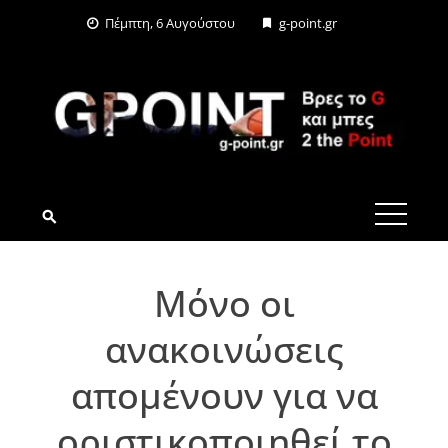
Skip
Πέμπτη, 6 Αυγούστου
g-point.gr
to
content
G-POINT.GR
Μόνο οι
ανακοινώσεις
απομένουν για να
οριστικοποιηθεί το