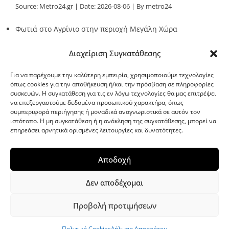
Source:
Metro24.gr
Date: 2026-08-06
By metro24
Φωτιά στο Αγρίνιο στην περιοχή Μεγάλη Χώρα
Source:
Metro24.gr
Date: 2026-08-06
By metro24
Διαχείριση Συγκατάθεσης
Για να παρέχουμε την καλύτερη εμπειρία, χρησιμοποιούμε τεχνολογίες
όπως cookies για την αποθήκευση ή/και την πρόσβαση σε πληροφορίες
συσκευών. Η συγκατάθεση για τις εν λόγω τεχνολογίες θα μας επιτρέψει
να επεξεργαστούμε δεδομένα προσωπικού χαρακτήρα, όπως
G-point.gr
συμπεριφορά περιήγησης ή μοναδικά αναγνωριστικά σε αυτόν τον
ιστότοπο. Η μη συγκατάθεση ή η ανάκληση της συγκατάθεσης, μπορεί να
επηρεάσει αρνητικά ορισμένες λειτουργίες και δυνατότητες.
Αποδοχή
Δεν αποδέχομαι
Προβολή προτιμήσεων
WordPress Theme
|
Viral News
by HashThemes
Πολιτική Cookies
Δήλωση Απορρήτου