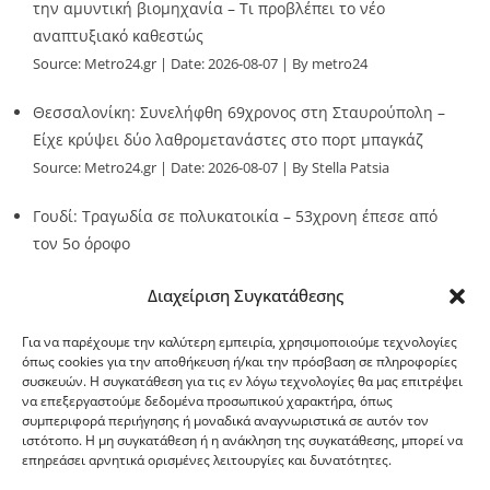
την αμυντική βιομηχανία – Τι προβλέπει το νέο
αναπτυξιακό καθεστώς
Source:
Metro24.gr
Date: 2026-08-07
By metro24
Θεσσαλονίκη: Συνελήφθη 69χρονος στη Σταυρούπολη –
Είχε κρύψει δύο λαθρομετανάστες στο πορτ μπαγκάζ
Source:
Metro24.gr
Date: 2026-08-07
By Stella Patsia
Γουδί: Τραγωδία σε πολυκατοικία – 53χρονη έπεσε από
τον 5ο όροφο
Source:
Metro24.gr
Date: 2026-08-07
By metro24
Διαχείριση Συγκατάθεσης
Για να παρέχουμε την καλύτερη εμπειρία, χρησιμοποιούμε τεχνολογίες
όπως cookies για την αποθήκευση ή/και την πρόσβαση σε πληροφορίες
συσκευών. Η συγκατάθεση για τις εν λόγω τεχνολογίες θα μας επιτρέψει
να επεξεργαστούμε δεδομένα προσωπικού χαρακτήρα, όπως
G-point.gr
συμπεριφορά περιήγησης ή μοναδικά αναγνωριστικά σε αυτόν τον
ιστότοπο. Η μη συγκατάθεση ή η ανάκληση της συγκατάθεσης, μπορεί να
επηρεάσει αρνητικά ορισμένες λειτουργίες και δυνατότητες.