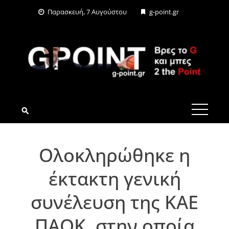
Skip
Παρασκευή, 7 Αυγούστου
g-point.gr
to
content
G-POINT.GR
Ολοκληρώθηκε η
έκτακτη γενική
συνέλευση της ΚΑΕ
ΠΑΟΚ, στην οποία