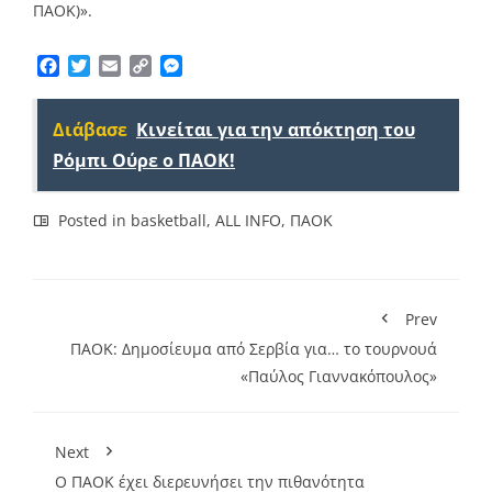
ΠΑΟΚ)».
Facebook
Twitter
Email
Copy
Messenger
Link
Διάβασε
Κινείται για την απόκτηση του
Ρόμπι Ούρε ο ΠΑΟΚ!
Posted in
basketball
,
ALL INFO
,
ΠΑΟΚ
Prev
ΠΑΟΚ: Δημοσίευμα από Σερβία για… το τουρνουά
«Παύλος Γιαννακόπουλος»
Next
Ο ΠΑΟΚ έχει διερευνήσει την πιθανότητα