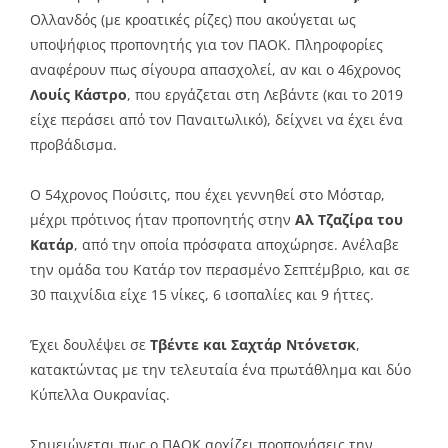
Ολλανδός (με κροατικές ρίζες) που ακούγεται ως
υποψήφιος προπονητής για τον ΠΑΟΚ. Πληροφορίες
αναφέρουν πως σίγουρα απασχολεί, αν και ο 46χρονος
Λουίς Κάστρο
, που εργάζεται στη Λεβάντε (και το 2019
είχε περάσει από τον Παναιτωλικό), δείχνει να έχει ένα
προβάδισμα.
Ο 54χρονος Πούσιτς, που έχει γεννηθεί στο Μόσταρ,
μέχρι πρότινος ήταν προπονητής στην
Αλ Τζαζίρα του
Κατάρ
, από την οποία πρόσφατα αποχώρησε. Ανέλαβε
την ομάδα του Κατάρ τον περασμένο Σεπτέμβριο, και σε
30 παιχνίδια είχε 15 νίκες, 6 ισοπαλίες και 9 ήττες.
Έχει δουλέψει σε
Τβέντε και Σαχτάρ Ντόνετσκ
,
κατακτώντας με την τελευταία ένα πρωτάθλημα και δύο
Κύπελλα Ουκρανίας.
Σημειώνεται πως ο ΠΑΟΚ αρχίζει προπονήσεις την