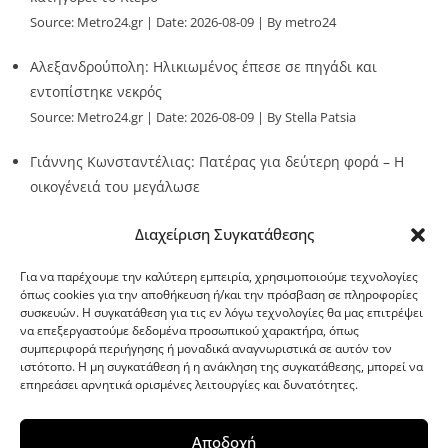
Source:
Metro24.gr
Date: 2026-08-09
By metro24
Αλεξανδρούπολη: Ηλικιωμένος έπεσε σε πηγάδι και
εντοπίστηκε νεκρός
Source:
Metro24.gr
Date: 2026-08-09
By Stella Patsia
Γιάννης Κωνσταντέλιας: Πατέρας για δεύτερη φορά – Η
οικογένειά του μεγάλωσε
Source:
Metro24.gr
Date: 2026-08-09
By metro24
Διαχείριση Συγκατάθεσης
Για να παρέχουμε την καλύτερη εμπειρία, χρησιμοποιούμε τεχνολογίες
όπως cookies για την αποθήκευση ή/και την πρόσβαση σε πληροφορίες
συσκευών. Η συγκατάθεση για τις εν λόγω τεχνολογίες θα μας επιτρέψει
να επεξεργαστούμε δεδομένα προσωπικού χαρακτήρα, όπως
G-point.gr
συμπεριφορά περιήγησης ή μοναδικά αναγνωριστικά σε αυτόν τον
ιστότοπο. Η μη συγκατάθεση ή η ανάκληση της συγκατάθεσης, μπορεί να
επηρεάσει αρνητικά ορισμένες λειτουργίες και δυνατότητες.
Αποδοχή