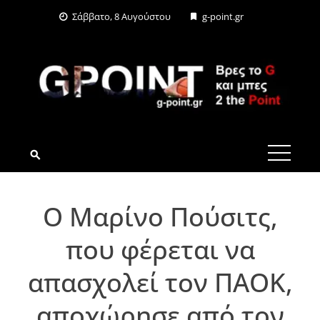
Skip
Σάββατο, 8 Αυγούστου
g-point.gr
to
content
G-POINT.GR
Ο Μαρίνο Πούσιτς,
που φέρεται να
απασχολεί τον ΠΑΟΚ,
αποχώρησε από τον