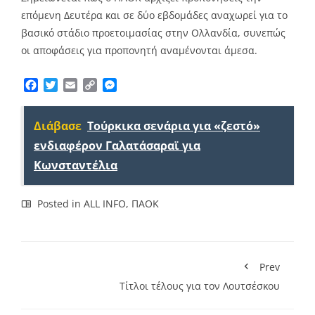
επόμενη Δευτέρα και σε δύο εβδομάδες αναχωρεί για το
βασικό στάδιο προετοιμασίας στην Ολλανδία, συνεπώς
οι αποφάσεις για προπονητή αναμένονται άμεσα.
Facebook
Twitter
Email
Copy
Messenger
Link
Διάβασε
Τούρκικα σενάρια για «ζεστό»
ενδιαφέρον Γαλατάσαραϊ για
Κωνσταντέλια
Posted in
ALL INFO
,
ΠΑΟΚ
Prev
Τίτλοι τέλους για τον Λουτσέσκου