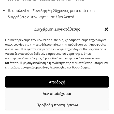
Θεσσαλονίκη: Συνελήφθη 20χρονος μετά από τρεις
διαρρήξεις αυτοκινήτων σε λίγα λεπτά
Source:
Metro24.gr
Date: 2026-08-06
By Stella Patsia
Διαχείριση Συγκατάθεσης
Για να παρέχουμε την καλύτερη εμπειρία, χρησιμοποιούμε τεχνολογίες
όπως cookies για την αποθήκευση ή/και την πρόσβαση σε πληροφορίες
συσκευών. Η συγκατάθεση για τις εν λόγω τεχνολογίες θα μας επιτρέψει
να επεξεργαστούμε δεδομένα προσωπικού χαρακτήρα, όπως
G-point.gr
συμπεριφορά περιήγησης ή μοναδικά αναγνωριστικά σε αυτόν τον
ιστότοπο. Η μη συγκατάθεση ή η ανάκληση της συγκατάθεσης, μπορεί να
επηρεάσει αρνητικά ορισμένες λειτουργίες και δυνατότητες.
Αποδοχή
Δεν αποδέχομαι
Προβολή προτιμήσεων