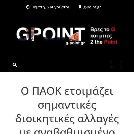
Skip
Πέμπτη, 6 Αυγούστου
g-point.gr
to
content
G-POINT.GR
Ο ΠΑΟΚ ετοιμάζει
σημαντικές
διοικητικές αλλαγές
με αναβαθμισμένο