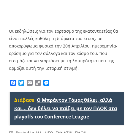
Οι εκδηλώσεις για τον εορτασμό της εκατονταετίας θα
είναι πολλές καθόλη τη διάρκεια του έτους, με
αποκορύφωμα φυσικά την 20ή Απριλίου, ημερομηνία-
ορόσημο για τον σύλλογο και τον κόσμο του, που
ετοιμάζεται να γιορτάσει με τη λαμπρότητα που της
αρμόζει αυτή την ιστορική στιγμή.
Facebook
Twitter
Email
Copy
Messenger
Link
Διάβασε
Ο Μπράντον Τόμας θέλει, αλλά
και... δεν θέλει να παίξει με τον ΠΑΟΚ στα
playoffs του Conference League
Posted in
ALL INFO
,
FANATIK
,
ΠΑΟΚ