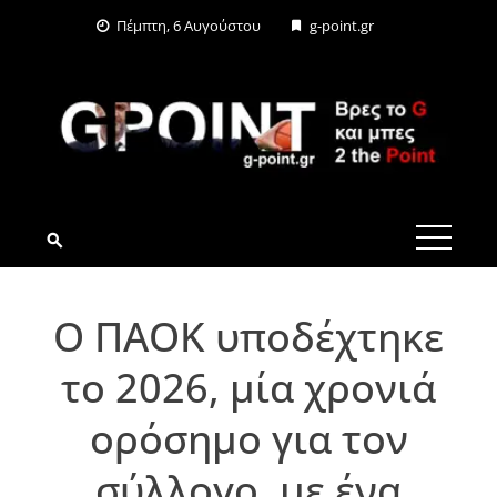
Skip
Πέμπτη, 6 Αυγούστου
g-point.gr
to
content
G-POINT.GR
Ο ΠΑΟΚ υποδέχτηκε
το 2026, μία χρονιά
ορόσημο για τον
σύλλογο, με ένα