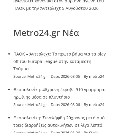
αγωνιστεί κανονικά στον αυριανό αγώνα του
ΠΑΟΚ με την Άντερλεχτ
5 Αυγούστου 2026
Metro24.gr Νέα
ΠΑΟΚ – Άντερλεχτ: Το πρώτο βήμα για τα play
off του Europa League στην κατάμεστη
Τούμπα
Source:
Metro24.gr
Date: 2026-08-06
By metro24
Θεσσαλονίκη: 46χρονη έκρυβε 910 γραμμάρια
ηρωίνης μέσα σε πλυντήριο
Source:
Metro24.gr
Date: 2026-08-06
By metro24
Θεσσαλονίκη: Συνελήφθη 20χρονος μετά από
τρεις διαρρήξεις αυτοκινήτων σε λίγα λεπτά
Source:
Metro24.gr
Date: 2026-08-06
By Stella