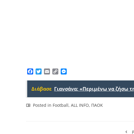
Facebook
Twitter
Email
Copy
Messenger
Link
Διάβασε
Γιανσάνα: «Περιμένω να ζήσω τ
Posted in
Football
,
ALL INFO
,
ΠΑΟΚ
P