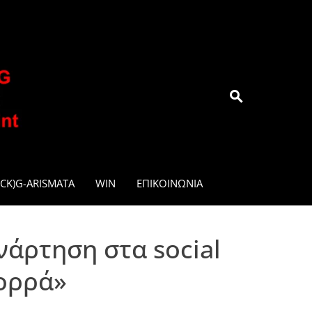
.GR
CK)G-ARISMATA
WIN
ΕΠΙΚΟΙΝΩΝΊΑ
νάρτηση στα social
Βορρά»