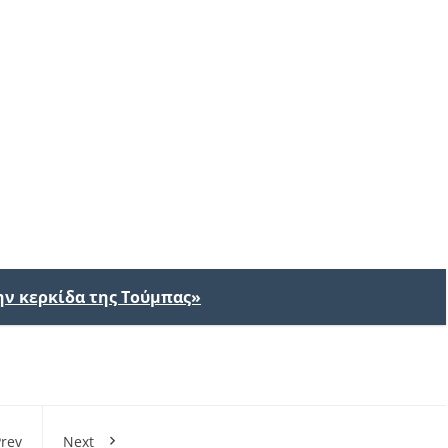
ην κερκίδα της Τούμπας»
rev
Next