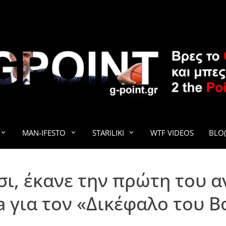
G-POINT
MAN-IFESTO
STARILIKI
WTF VIDEOS
BLO(
ι, έκανε την πρώτη του α
 για τον «Δικέφαλο του 