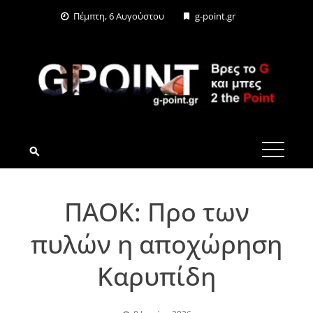
Skip
Πέμπτη, 6 Αυγούστου
g-point.gr
to
content
G-POINT.GR
ΠΑΟΚ: Προ των
πυλών η αποχώρηση
Καρυπίδη