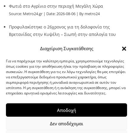
Φωτιά στο Αγρίνιο στην περιοχή Μεγάλη Χώρα
Source:
Metro24.gr
Date: 2026-08-06
By metro24
Προφυλακίστηκε ο 26χρονος για τη δολοφονία της
Βρετανίδας στην Κυψέλη – Σιωπή στην απολογία του
Source:
Metro24.gr
Date: 2026-08-06
By metro24
Διαχείριση Συγκατάθεσης
Για να παρέχουμε την καλύτερη εμπειρία, χρησιμοποιούμε τεχνολογίες
όπως cookies για την αποθήκευση ή/και την πρόσβαση σε πληροφορίες
συσκευών. Η συγκατάθεση για τις εν λόγω τεχνολογίες θα μας επιτρέψει
να επεξεργαστούμε δεδομένα προσωπικού χαρακτήρα, όπως
G-point.gr
συμπεριφορά περιήγησης ή μοναδικά αναγνωριστικά σε αυτόν τον
ιστότοπο. Η μη συγκατάθεση ή η ανάκληση της συγκατάθεσης, μπορεί να
επηρεάσει αρνητικά ορισμένες λειτουργίες και δυνατότητες.
Αποδοχή
Δεν αποδέχομαι